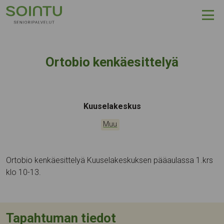
Hyppää sisältöön
Ortobio kenkäesittelyä
Tapahtumapaikka:
Kuuselakeskus
Kategoriat:
Muu
Ortobio kenkäesittelyä Kuuselakeskuksen pääaulassa 1.krs
klo 10-13.
Tapahtuman tiedot