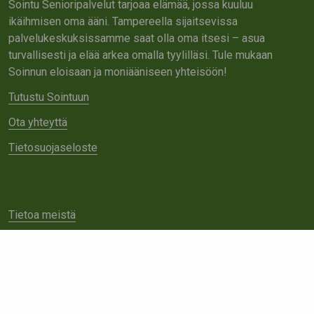
Sointu Senioripalvelut tarjoaa elämää, jossa kuuluu
ikäihmisen oma ääni. Tampereella sijaitsevissa
palvelukeskuksissamme saat olla oma itsesi – asua
turvallisesti ja elää arkea omalla tyylilläsi. Tule mukaan
Soinnun eloisaan ja moniääniseen yhteisöön!
Tutustu Sointuun
Ota yhteyttä
Tietosuojaseloste
Tietoa meistä
Avoimet työpaikat
Yhteistyö
Ota yhteyttä