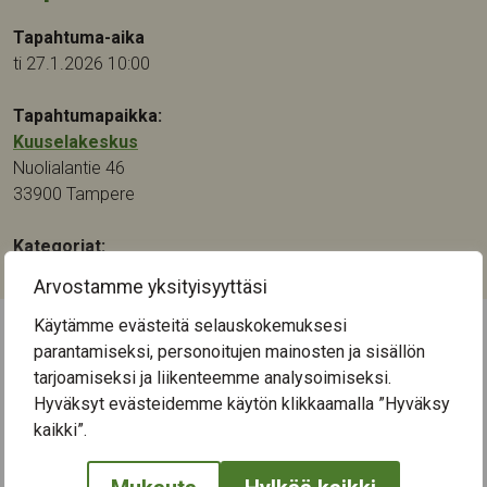
Tapahtuma-aika
ti 27.1.2026 10:00
Tapahtumapaikka:
Kuuselakeskus
Nuolialantie 46
33900
Tampere
Kategoriat:
Muu
Arvostamme yksityisyyttäsi
Käytämme evästeitä selauskokemuksesi
parantamiseksi, personoitujen mainosten ja sisällön
← Näytä kaikki tapahtumat
tarjoamiseksi ja liikenteemme analysoimiseksi.
Hyväksyt evästeidemme käytön klikkaamalla ”Hyväksy
kaikki”.