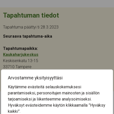
Tapahtuman tiedot
Tapahtuma päättyi ti 28.3.2023
Seuraava tapahtuma-aika
Tapahtumapaikka:
Kaukaharjukeskus
Keskisenkatu 13-15
33710
Tampere
Arvostamme yksityisyyttäsi
Kategoriat:
Kulttuuri
,
Taide
Käytämme evästeitä selauskokemuksesi
parantamiseksi, personoitujen mainosten ja sisällön
tarjoamiseksi ja liikenteemme analysoimiseksi.
Hyväksyt evästeidemme käytön klikkaamalla ”Hyväksy
← Näytä kaikki tapahtumat
kaikki”.