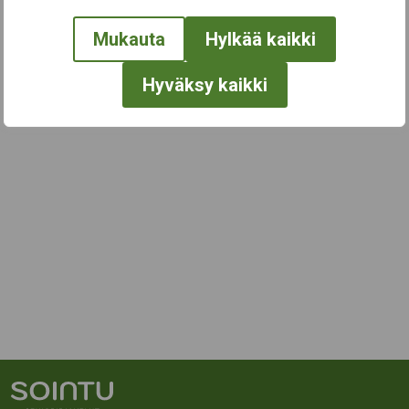
Mukauta
Hylkää kaikki
Hyväksy kaikki