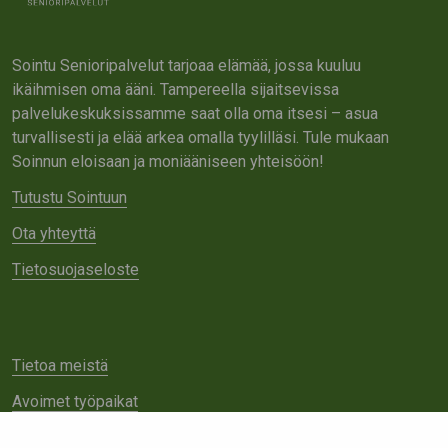
Sointu Senioripalvelut tarjoaa elämää, jossa kuuluu
ikäihmisen oma ääni. Tampereella sijaitsevissa
palvelukeskuksissamme saat olla oma itsesi – asua
turvallisesti ja elää arkea omalla tyylilläsi. Tule mukaan
Soinnun eloisaan ja moniääniseen yhteisöön!
Tutustu Sointuun
Ota yhteyttä
Tietosuojaseloste
Tietoa meistä
Avoimet työpaikat
Yhteistyö