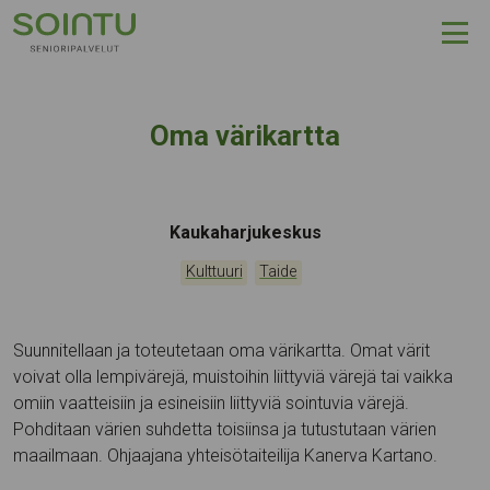
Hyppää sisältöön
Oma värikartta
Tapahtumapaikka:
Kaukaharjukeskus
Kategoriat:
,
Kulttuuri
Taide
Suunnitellaan ja toteutetaan oma värikartta. Omat värit
voivat olla lempivärejä, muistoihin liittyviä värejä tai vaikka
omiin vaatteisiin ja esineisiin liittyviä sointuvia värejä.
Pohditaan värien suhdetta toisiinsa ja tutustutaan värien
maailmaan. Ohjaajana yhteisötaiteilija Kanerva Kartano.