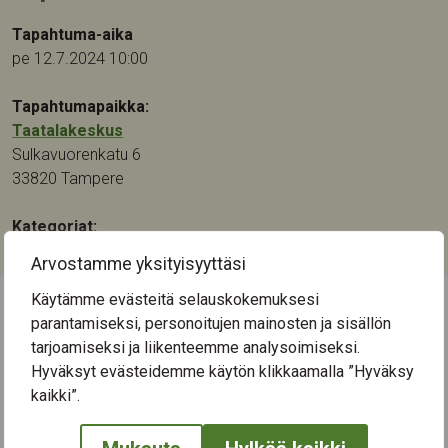
Tapahtuma-aika
pe 12.7.2024 10:00
Tapahtumapaikka:
Taatalakeskus
Sulkavuorenkatu 6
33820
Tampere
Kategoriat:
Luennot ja tapahtumat
Arvostamme yksityisyyttäsi
Käytämme evästeitä selauskokemuksesi
parantamiseksi, personoitujen mainosten ja sisällön
← Näytä kaikki tapahtumat
tarjoamiseksi ja liikenteemme analysoimiseksi.
Hyväksyt evästeidemme käytön klikkaamalla ”Hyväksy
kaikki”.