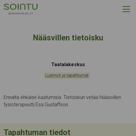
Hyppää sisältöön
Nääsvillen tietoisku
Tapahtumapaikka:
Taatalakeskus
Kategoriat:
Luennot ja tapahtumat
Ennalta ehkäise kaatumisia. Tietoiskun vetää Nääsvillen
fysioterapeutti Esa Gustaffson.
Tapahtuman tiedot