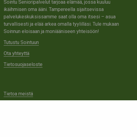
Sointu Senioripalvelut tarjoaa elämää, jossa kuuluu
ikäihmisen oma ääni. Tampereella sijaitsevissa
palvelukeskuksissamme saat olla oma itsesi – asua
turvallisesti ja elää arkea omalla tyylilläsi. Tule mukaan
Soinnun eloisaan ja moniääniseen yhteisöön!
Tutustu Sointuun
Ota yhteyttä
Tietosuojaseloste
Tietoa meistä
Avoimet työpaikat
Yhteistyö
Ota yhteyttä