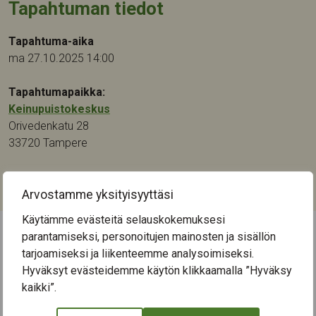
Tapahtuman tiedot
Tapahtuma-aika
ma 27.10.2025 14:00
Tapahtumapaikka:
Keinupuistokeskus
Orivedenkatu 28
33720
Tampere
Kategoriat:
Luennot ja tapahtumat
Arvostamme yksityisyyttäsi
Käytämme evästeitä selauskokemuksesi
parantamiseksi, personoitujen mainosten ja sisällön
← Näytä kaikki tapahtumat
tarjoamiseksi ja liikenteemme analysoimiseksi.
Hyväksyt evästeidemme käytön klikkaamalla ”Hyväksy
kaikki”.