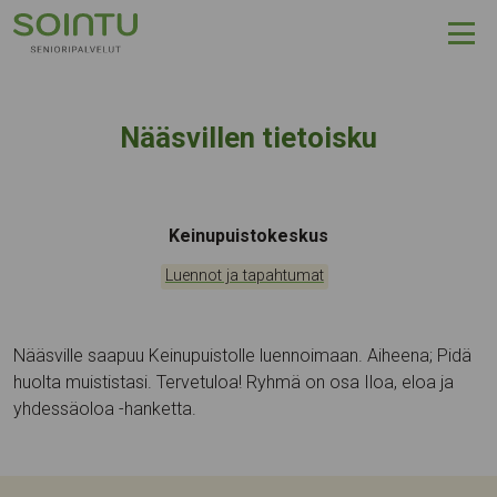
Hyppää sisältöön
Nääsvillen tietoisku
Tapahtumapaikka:
Keinupuistokeskus
Kategoriat:
Luennot ja tapahtumat
Nääsville saapuu Keinupuistolle luennoimaan. Aiheena; Pidä
huolta muististasi. Tervetuloa! Ryhmä on osa Iloa, eloa ja
yhdessäoloa -hanketta.