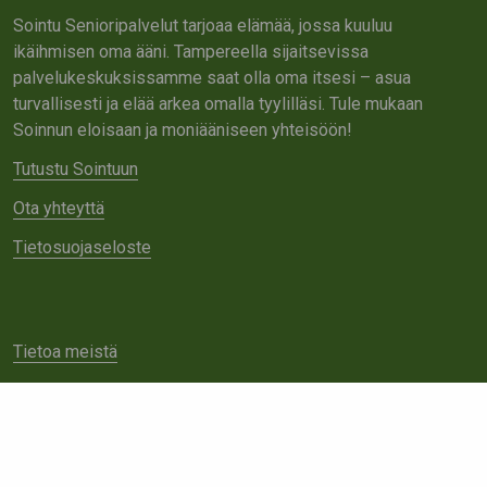
Sointu Senioripalvelut tarjoaa elämää, jossa kuuluu
ikäihmisen oma ääni. Tampereella sijaitsevissa
palvelukeskuksissamme saat olla oma itsesi – asua
turvallisesti ja elää arkea omalla tyylilläsi. Tule mukaan
Soinnun eloisaan ja moniääniseen yhteisöön!
Tutustu Sointuun
Ota yhteyttä
Tietosuojaseloste
Tietoa meistä
Avoimet työpaikat
Yhteistyö
Ota yhteyttä