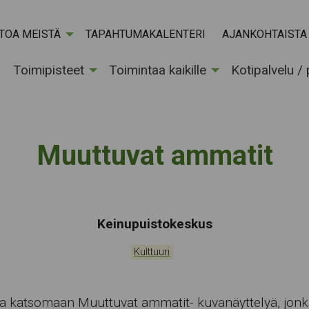
ETOA MEISTÄ
TAPAHTUMAKALENTERI
AJANKOHTAISTA
Toimipisteet
Toimintaa kaikille
Kotipalvelu /
Muuttuvat ammatit
Tapahtumapaikka:
Keinupuistokeskus
Kategoriat:
Kulttuuri
a katsomaan Muuttuvat ammatit- kuvanäyttelyä, jonk