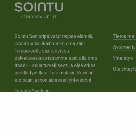
Sointu Senioripalvelut tarjoaa elämää,
Tietoa mei
jossa kuuluu ikäihmisen oma ääni.
Avoimet ty
Tampereella sijaitsevissa
palvelukeskuksissamme saat olla oma
Yhteistyö
itsesi – asua turvallisesti ja elää arkea
Ota yhteyt
omalla tyylilläsi. Tule mukaan Soinnun
eloisaan ja moniääniseen yhteisöön!
Tutustu Sointuun
Ota yhteyttä
Tietosuojaseloste