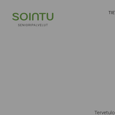
Hyppää sisältöön
TI
Tervetulo