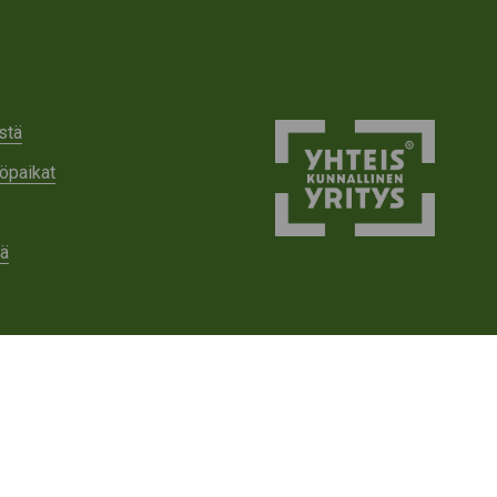
stä
öpaikat
tä