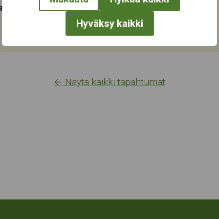
at:
Hyväksy kaikki
← Näytä kaikki tapahtumat