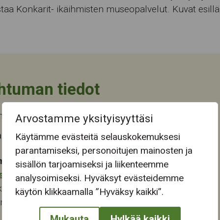
taa Konkarit- ikäihmisten museopalvelut. Kuvat esill
htuman tiedot
a päättyi ke 9.8.2023
Arvostamme yksityisyyttäsi
 tapahtuma-aika
Käytämme evästeitä selauskokemuksesi
parantamiseksi, personoitujen mainosten ja
mapaikka:
sisällön tarjoamiseksi ja liikenteemme
stokeskus
analysoimiseksi. Hyväksyt evästeidemme
katu 28
käytön klikkaamalla ”Hyväksy kaikki”.
ampere
Mukauta
Hylkää kaikki