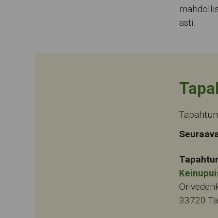
mahdollis
asti.
Tapa
Tapahtum
Seuraava
Tapahtu
Keinupui
Oriveden
33720
T