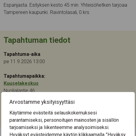
Espanjasta. Esityksen kesto 45 min. Yhteisöhetken tarjoaa
Tampereen kaupunki. Ravintolasali, 0.krs.
Tapahtuman tiedot
Tapahtuma-aika
pe 11.9.2026 13:00
Tapahtumapaikka:
Kuuselakeskus
Nuolialantie 46
33900
Tampere
Arvostamme yksityisyyttäsi
Kategoriat:
Käytämme evästeitä selauskokemuksesi
Kulttuuri
,
Musiikki
parantamiseksi, personoitujen mainosten ja sisällön
tarjoamiseksi ja liikenteemme analysoimiseksi.
Hyväksyt evästeidemme käytön klikkaamalla ”Hyväksy