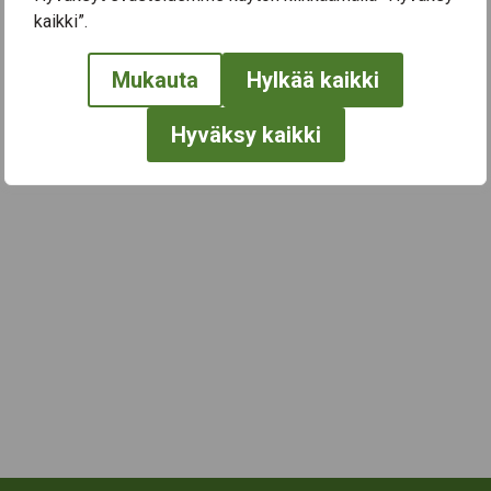
kaikki”.
← Näytä kaikki tapahtumat
Mukauta
Hylkää kaikki
Hyväksy kaikki