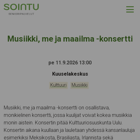
Hyppää sisältöön
Musiikki, me ja maailma -konsertti
pe 11.9.2026 13:00
Tapahtumapaikka:
Kuuselakeskus
Kategoriat:
,
Kulttuuri
Musiikki
Musiikki, me ja maailma -konsertti on osallistava,
monikielinen konsertti, jossa kuulijat voivat kokea musiikkia
monin aistein. Konsertin pitää Kulttuuriosuuskunta Uulu.
Konsertin aikana kuullaan ja lauletaan yhdessä kansanlauluja
esimerkiksi Meksikosta, Brasiliasta, Irlannista sekä