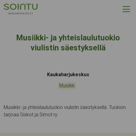
Hyppää sisältöön
Musiikki- ja yhteislaulutuokio
viulistin säestyksellä
Tapahtumapaikka:
Kaukaharjukeskus
Kategoriat:
Musiikki
Musiikki- ja yhteislaulutuokio viulistin säestyksellä. Tuokion
tarjoaa Siskot ja Simot ry.