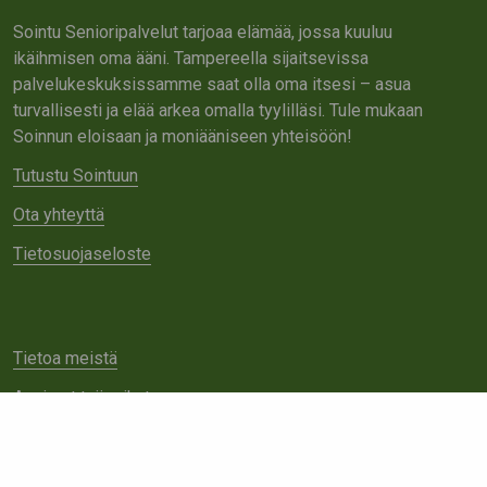
Sointu Senioripalvelut tarjoaa elämää, jossa kuuluu
ikäihmisen oma ääni. Tampereella sijaitsevissa
palvelukeskuksissamme saat olla oma itsesi – asua
turvallisesti ja elää arkea omalla tyylilläsi. Tule mukaan
Soinnun eloisaan ja moniääniseen yhteisöön!
Tutustu Sointuun
Ota yhteyttä
Tietosuojaseloste
Tietoa meistä
Avoimet työpaikat
Yhteistyö
Ota yhteyttä