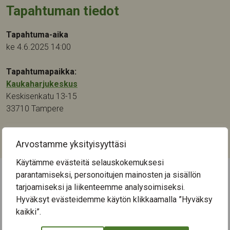
Tapahtuman tiedot
Tapahtuma-aika
ke 4.6.2025 14:00
Tapahtumapaikka:
Kaukaharjukeskus
Keskisenkatu 13-15
33710
Tampere
Kategoriat:
Arvostamme yksityisyyttäsi
Musiikki
Käytämme evästeitä selauskokemuksesi
parantamiseksi, personoitujen mainosten ja sisällön
tarjoamiseksi ja liikenteemme analysoimiseksi.
← Näytä kaikki tapahtumat
Hyväksyt evästeidemme käytön klikkaamalla ”Hyväksy
kaikki”.