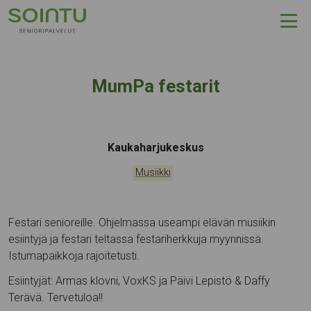
Hyppää sisältöön
MumPa festarit
Tapahtumapaikka:
Kaukaharjukeskus
Kategoriat:
Musiikki
Festari senioreille. Ohjelmassa useampi elävän musiikin
esiintyjä ja festari teltassa festariherkkuja myynnissä.
Istumapaikkoja rajoitetusti.
Esiintyjät: Armas klovni, VoxKS ja Päivi Lepistö & Daffy
Terävä. Tervetuloa!!