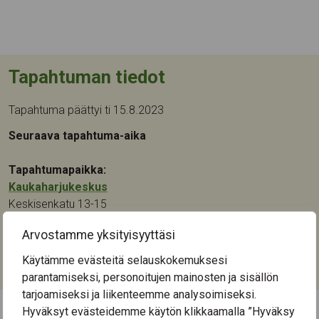
Tapahtuman tiedot
Tapahtuma päättyi ti 15.8.2023
Seuraava tapahtuma-aika
Tapahtumapaikka:
Kaukaharjukeskus
Keskisenkatu 13-15
33710
Tampere
Arvostamme yksityisyyttäsi
Kategoriat:
Käytämme evästeitä selauskokemuksesi
Musiikki
parantamiseksi, personoitujen mainosten ja sisällön
tarjoamiseksi ja liikenteemme analysoimiseksi.
Hyväksyt evästeidemme käytön klikkaamalla ”Hyväksy