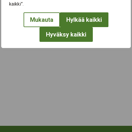
kaikki”.
← Näytä kaikki tapahtumat
Mukauta
Hylkää kaikki
Hyväksy kaikki