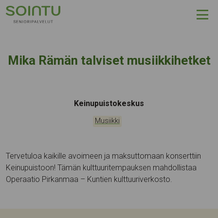
Hyppää sisältöön
Mika Rämän talviset musiikkihetket
Tapahtumapaikka:
Keinupuistokeskus
Kategoriat:
Musiikki
Tervetuloa kaikille avoimeen ja maksuttomaan konserttiin
Keinupuistoon! Tämän kulttuuritempauksen mahdollistaa
Operaatio Pirkanmaa – Kuntien kulttuuriverkosto.