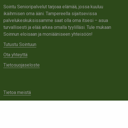
Sointu Senioripalvelut tarjoaa elämää, jossa kuuluu
ikäihmisen oma ääni. Tampereella sijaitsevissa
palvelukeskuksissamme saat olla oma itsesi – asua
turvallisesti ja elää arkea omalla tyylilläsi. Tule mukaan
Soinnun eloisaan ja moniääniseen yhteisöön!
Tutustu Sointuun
Ota yhteyttä
Tietosuojaseloste
Tietoa meistä
Avoimet työpaikat
Yhteistyö
Ota yhteyttä