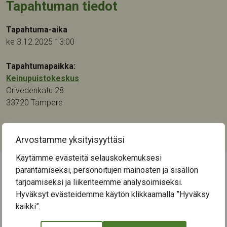
Tapahtuman tiedot
Tapahtuma-aika
ke 3.12.2025 13:00
Tapahtumapaikka:
Keinupuistokeskus
Orivedenkatu 28
33720
Tampere
Kategoriat:
Musiikki
Arvostamme yksityisyyttäsi
Käytämme evästeitä selauskokemuksesi
parantamiseksi, personoitujen mainosten ja sisällön
← Näytä kaikki tapahtumat
tarjoamiseksi ja liikenteemme analysoimiseksi.
Hyväksyt evästeidemme käytön klikkaamalla ”Hyväksy
kaikki”.