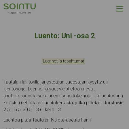
Hyppää sisältöön
Luento: Uni -osa 2
Kategoriat:
Tapahtumapaikka:
Luennot ja tapahtumat
Taatalan lähitorilla järjestetään uudestaan kysytty uni
luentosarja. Luennoilla saat yleistietoa unesta,
unettomuudesta sekä unen itsehoitokeinoja. Uni luentosarja
koostuu neljästä eri luentokerrasta, jotka pidetään torstaisin
2.5, 16.5, 30.5, 13.6. kello 13
Luentoa pitää Taatalan fysioterapeutti Fanni