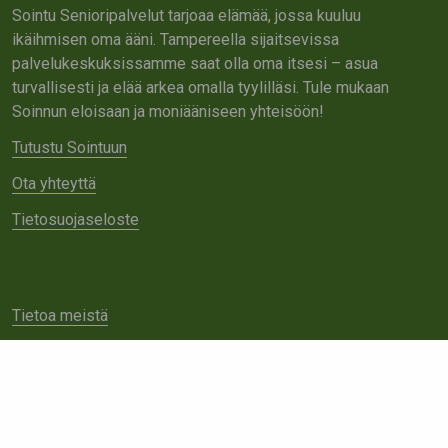
Sointu Senioripalvelut tarjoaa elämää, jossa kuuluu
ikäihmisen oma ääni. Tampereella sijaitsevissa
palvelukeskuksissamme saat olla oma itsesi – asua
turvallisesti ja elää arkea omalla tyylilläsi. Tule mukaan
Soinnun eloisaan ja moniääniseen yhteisöön!
Tutustu Sointuun
Ota yhteyttä
Tietosuojaseloste
Tietoa meistä
Avoimet työpaikat
Yhteistyö
Ota yhteyttä