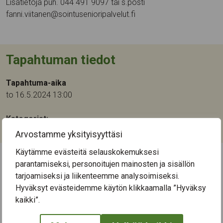
Lisätietoja puh. 044 491 9097 tai s.posti
fanni.viitanen@sointusenioripalvelut.fi
Tapahtuman tiedot
Tapahtuma-aika
to 16.5.2024 13:00
Kategoriat:
Luennot ja tapahtumat
Arvostamme yksityisyyttäsi
Käytämme evästeitä selauskokemuksesi
parantamiseksi, personoitujen mainosten ja sisällön
← Näytä kaikki tapahtumat
tarjoamiseksi ja liikenteemme analysoimiseksi.
Hyväksyt evästeidemme käytön klikkaamalla ”Hyväksy
kaikki”.