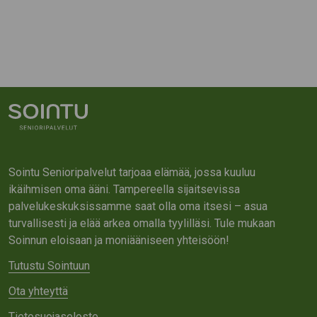
Sointu Senioripalvelut tarjoaa elämää, jossa kuuluu
ikäihmisen oma ääni. Tampereella sijaitsevissa
palvelukeskuksissamme saat olla oma itsesi – asua
turvallisesti ja elää arkea omalla tyylilläsi. Tule mukaan
Soinnun eloisaan ja moniääniseen yhteisöön!
Tutustu Sointuun
Ota yhteyttä
Tietosuojaseloste