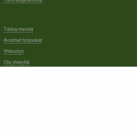
Tietoa meistä
Avoimet työpaikat
Yhteistyö
Ota yhteyttä
Etsi
sivustolta: