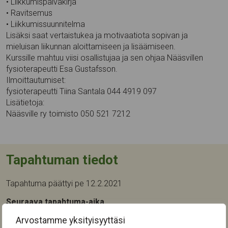
• Liikkumispäiväkirja
• Ravitsemus
• Liikkumissuunnitelma
Lisäksi saat vertaistukea ja motivaatiota sopivan ja
mieluisan liikunnan aloittamiseen ja lisäämiseen.
Kurssille mahtuu viisi osallistujaa ja sen ohjaa Nääsvillen
fysioterapeutti Esa Gustafsson.
Ilmoittautumiset:
fysioterapeutti Tiina Santala 044 4919 097
Lisätietoja:
Nääsville ry toimisto 050 521 7212
Tapahtuman tiedot
Tapahtuma päättyi pe 12.2.2021
Seuraava tapahtuma-aika
Arvostamme yksityisyyttäsi
Tapahtumapaikka: