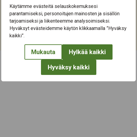
Taatalakeskus
Käytämme evästeitä selauskokemuksesi
Sulkavuorenkatu 6
parantamiseksi, personoitujen mainosten ja sisällön
33820
Tampere
tarjoamiseksi ja liikenteemme analysoimiseksi.
Hyväksyt evästeidemme käytön klikkaamalla ”Hyväksy
Kategoriat:
kaikki”.
Liikunta
Mukauta
Hylkää kaikki
Hyväksy kaikki
← Näytä kaikki tapahtumat