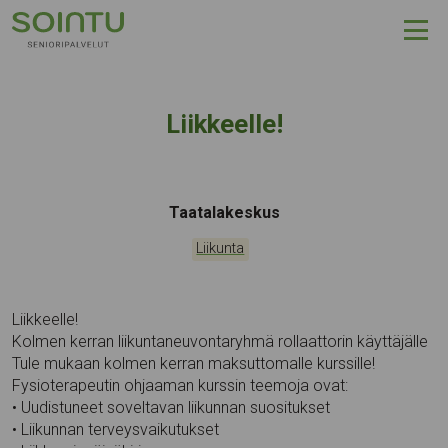
Hyppää sisältöön
Liikkeelle!
Tapahtumapaikka:
Taatalakeskus
Kategoriat:
Liikunta
Liikkeelle!
Kolmen kerran liikuntaneuvontaryhmä rollaattorin käyttäjälle
Tule mukaan kolmen kerran maksuttomalle kurssille!
Fysioterapeutin ohjaaman kurssin teemoja ovat:
• Uudistuneet soveltavan liikunnan suositukset
• Liikunnan terveysvaikutukset