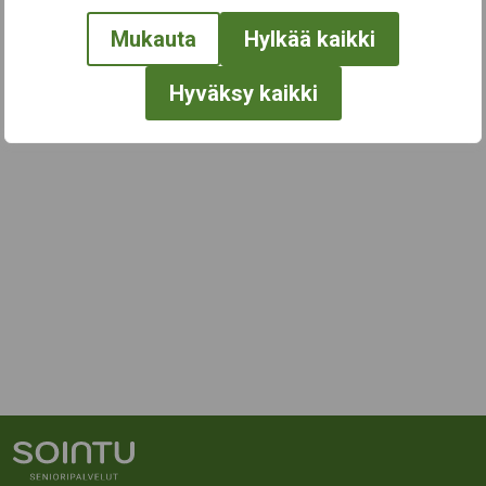
Mukauta
Hylkää kaikki
Hyväksy kaikki