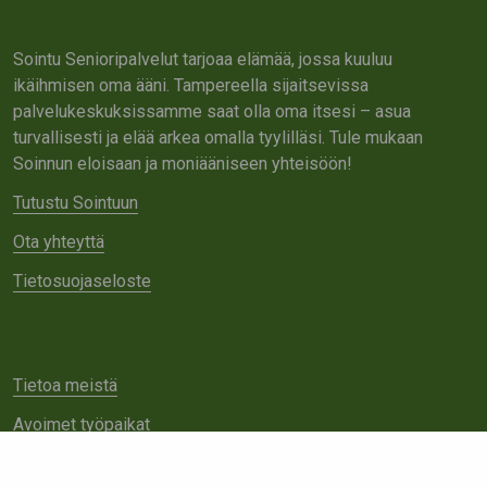
Sointu Senioripalvelut tarjoaa elämää, jossa kuuluu
ikäihmisen oma ääni. Tampereella sijaitsevissa
palvelukeskuksissamme saat olla oma itsesi – asua
turvallisesti ja elää arkea omalla tyylilläsi. Tule mukaan
Soinnun eloisaan ja moniääniseen yhteisöön!
Tutustu Sointuun
Ota yhteyttä
Tietosuojaseloste
Tietoa meistä
Avoimet työpaikat
Yhteistyö