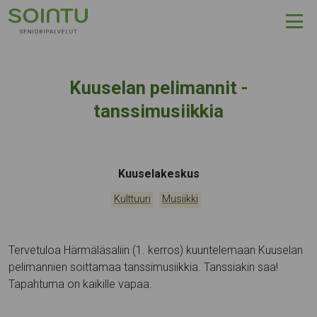
Hyppää sisältöön
Kuuselan pelimannit -
tanssimusiikkia
Tapahtumapaikka:
Kuuselakeskus
Kategoriat:
,
Kulttuuri
Musiikki
Tervetuloa Härmäläsaliin (1. kerros) kuuntelemaan Kuuselan
pelimannien soittamaa tanssimusiikkia. Tanssiakin saa!
Tapahtuma on kaikille vapaa.