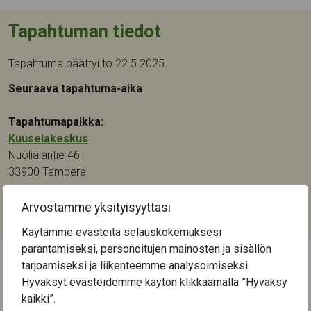
Tapahtuman tiedot
Tapahtuma päättyi to 22.5.2025
Seuraava tapahtuma-aika
Tapahtumapaikka:
Kuuselakeskus
Nuolialantie 46
33900
Tampere
Kategoriat:
Arvostamme yksityisyyttäsi
Kulttuuri
,
Musiikki
Käytämme evästeitä selauskokemuksesi
parantamiseksi, personoitujen mainosten ja sisällön
tarjoamiseksi ja liikenteemme analysoimiseksi.
← Näytä kaikki tapahtumat
Hyväksyt evästeidemme käytön klikkaamalla ”Hyväksy
kaikki”.