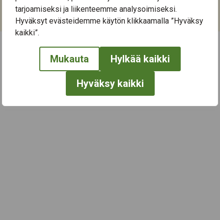
Kategoriat:
tarjoamiseksi ja liikenteemme analysoimiseksi.
Kirjallisuus
,
Kulttuuri
,
Taide
Hyväksyt evästeidemme käytön klikkaamalla ”Hyväksy
kaikki”.
Mukauta
Hylkää kaikki
← Näytä kaikki tapahtumat
Hyväksy kaikki