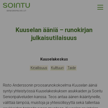
Hyppää sisältöön
Kuuselan ääniä – runokirjan
julkaisutilaisuus
Tapahtumapaikka:
Kuuselakeskus
Kategoriat:
,
,
Kirjallisuus
Kulttuuri
Taide
Risto Anderssonin proosarunokokoelma
Kuuselan ääniä
syntyi yhteistyössä Kuuselakeskuksen asukkaiden ja Sointu
Senioripalveluiden kanssa. Teos antaa äänen ikääntyneille,
välittää lämpöä, muistoja ja yhteisöllisyyttä sekä tallentaa