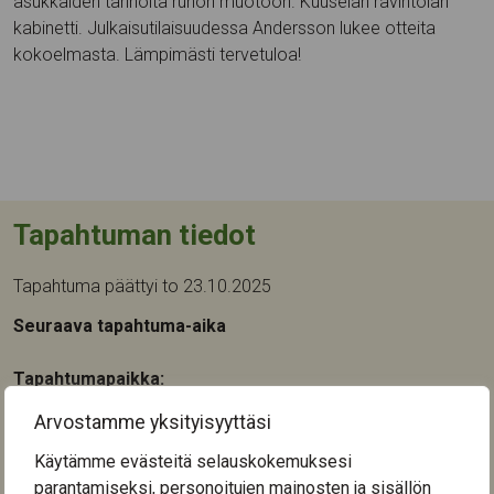
asukkaiden tarinoita runon muotoon. Kuuselan ravintolan
kabinetti. Julkaisutilaisuudessa Andersson lukee otteita
kokoelmasta. Lämpimästi tervetuloa!
Tapahtuman tiedot
Tapahtuma päättyi to 23.10.2025
Seuraava tapahtuma-aika
Tapahtumapaikka:
Kuuselakeskus
Arvostamme yksityisyyttäsi
Nuolialantie 46
33900
Tampere
Käytämme evästeitä selauskokemuksesi
parantamiseksi, personoitujen mainosten ja sisällön