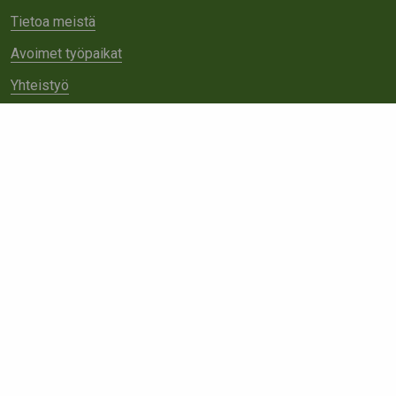
Tietoa meistä
Avoimet työpaikat
Yhteistyö
Ota yhteyttä
Etsi
sivustolta: