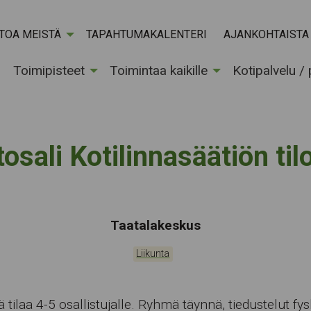
ETOA MEISTÄ
TAPAHTUMAKALENTERI
AJANKOHTAISTA
Toimipisteet
Toimintaa kaikille
Kotipalvelu /
osali Kotilinnasäätiön til
Tapahtumapaikka:
Taatalakeskus
Kategoriat:
Liikunta
tilaa 4-5 osallistujalle. Ryhmä täynnä, tiedustelut fy