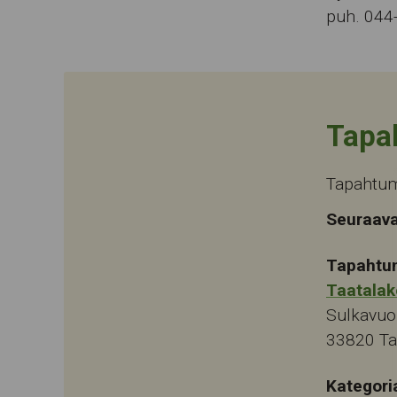
puh. 044
Tapa
Tapahtuma
Seuraava
Tapahtu
Taatalak
Sulkavuo
33820
T
Kategori