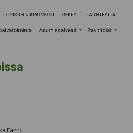
OPISKELIJAPALVELUT
REKRY
OTA YHTEYTTÄ
 päivätoiminta
Asumispalvelut
Ravintolat
oissa
ska Fanni