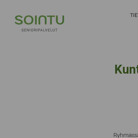
Hyppää sisältöön
TI
Kunt
Ryhmässä 