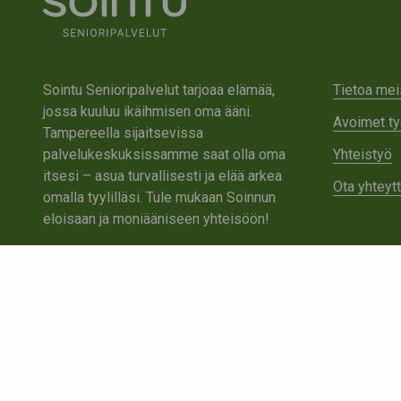
Sointu Senioripalvelut tarjoaa elämää,
Tietoa mei
jossa kuuluu ikäihmisen oma ääni.
Avoimet ty
Tampereella sijaitsevissa
palvelukeskuksissamme saat olla oma
Yhteistyö
itsesi – asua turvallisesti ja elää arkea
Ota yhteyt
omalla tyylilläsi. Tule mukaan Soinnun
eloisaan ja moniääniseen yhteisöön!
Tutustu Sointuun
Ota yhteyttä
Tietosuojaseloste