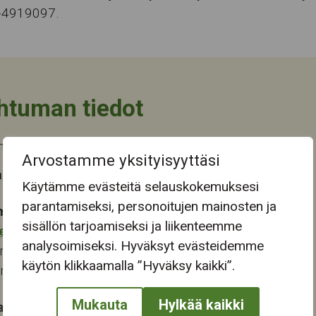
-4919097.
htuman tiedot
 päättyi ti 30.5.2023
Arvostamme yksityisyyttäsi
 tapahtuma-aika
Käytämme evästeitä selauskokemuksesi
parantamiseksi, personoitujen mainosten ja
mapaikka:
sisällön tarjoamiseksi ja liikenteemme
eskus
analysoimiseksi. Hyväksyt evästeidemme
renkatu 6
käytön klikkaamalla ”Hyväksy kaikki”.
ampere
Mukauta
Hylkää kaikki
at: