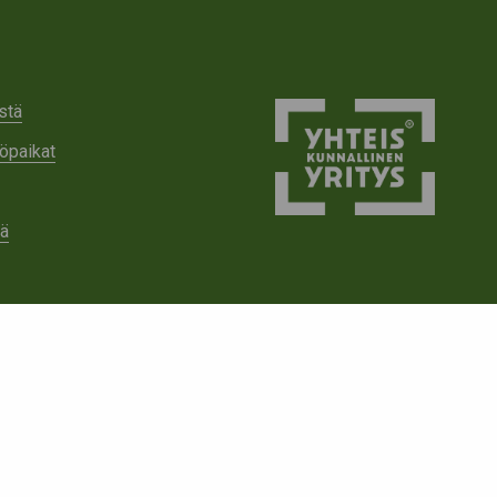
stä
öpaikat
tä