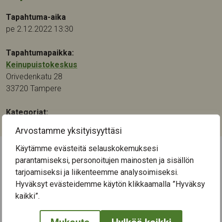
Tapahtuma-aika
pe 2.12.2022 13:30
Tapahtumapaikka:
Keinupuistokeskus
Orivedenkatu 28
33720
Tampere
Kategoriat:
Musiikki
Arvostamme yksityisyyttäsi
Käytämme evästeitä selauskokemuksesi
parantamiseksi, personoitujen mainosten ja sisällön
← Näytä kaikki tapahtumat
tarjoamiseksi ja liikenteemme analysoimiseksi.
Hyväksyt evästeidemme käytön klikkaamalla ”Hyväksy
kaikki”.