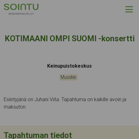
Hyppää sisältöön
KOTIMAANI OMPI SUOMI -konsertti
Tapahtumapaikka:
Keinupuistokeskus
Kategoriat:
Musiikki
Esiintyjänä on Juhani Viita. Tapahtuma on kaikille avoin ja
maksuton.
Tapahtuman tiedot