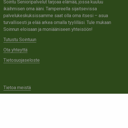
Sointu Senioripalvelut tarjoaa elämää, jossa kuuluu
ikäihmisen oma ääni. Tampereella sijaitsevissa
palvelukeskuksissamme saat olla oma itsesi – asua
turvallisesti ja elää arkea omalla tyylilläsi. Tule mukaan
Soinnun eloisaan ja moniääniseen yhteisöön!
Tutustu Sointuun
Ota yhteyttä
Tietosuojaseloste
Tietoa meistä
Avoimet työpaikat
Yhteistyö
Ota yhteyttä