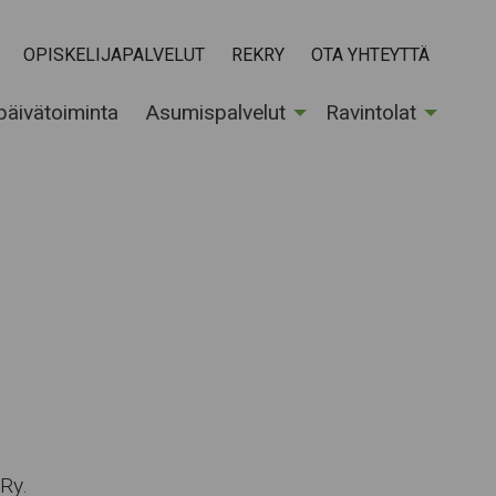
OPISKELIJAPALVELUT
REKRY
OTA YHTEYTTÄ
 päivätoiminta
Asumispalvelut
Ravintolat
a
Ry.