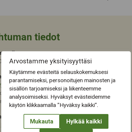
htuman tiedot
ma-aika
Arvostamme yksityisyyttäsi
2025 13:30
Käytämme evästeitä selauskokemuksesi
mapaikka:
parantamiseksi, personoitujen mainosten ja
rjukeskus
sisällön tarjoamiseksi ja liikenteemme
katu 13-15
analysoimiseksi. Hyväksyt evästeidemme
ampere
käytön klikkaamalla ”Hyväksy kaikki”.
at:
Mukauta
Hylkää kaikki
,
Musiikki