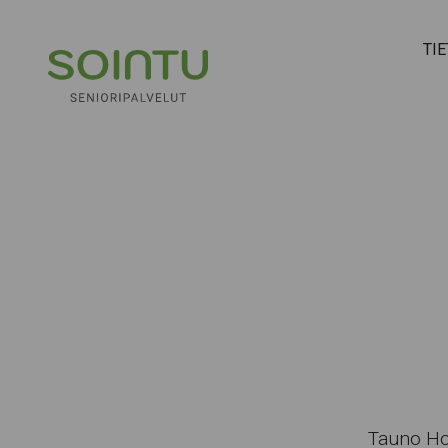
Hyppää sisältöön
TI
Tauno Hon