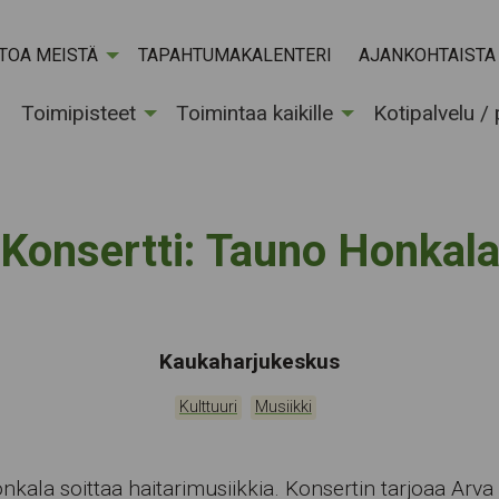
ETOA MEISTÄ
TAPAHTUMAKALENTERI
AJANKOHTAISTA
Toimipisteet
Toimintaa kaikille
Kotipalvelu /
Konsertti: Tauno Honkal
Tapahtumapaikka:
Kaukaharjukeskus
Kategoriat:
,
Kulttuuri
Musiikki
kala soittaa haitarimusiikkia. Konsertin tarjoaa Arva 