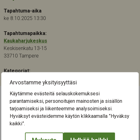
Tapahtuma-aika
ke 8.10.2025 13:30
Tapahtumapaikka:
Kaukaharjukeskus
Keskisenkatu 13-15
33710
Tampere
Kategoriat:
Musiikki
Arvostamme yksityisyyttäsi
Käytämme evästeitä selauskokemuksesi
parantamiseksi, personoitujen mainosten ja sisällön
← Näytä kaikki tapahtumat
tarjoamiseksi ja liikenteemme analysoimiseksi.
Hyväksyt evästeidemme käytön klikkaamalla ”Hyväksy
kaikki”.