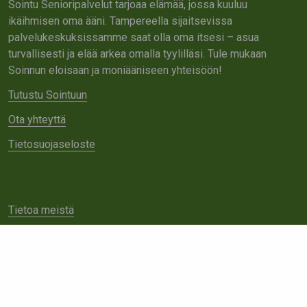
Sointu Senioripalvelut tarjoaa elämää, jossa kuuluu
ikäihmisen oma ääni. Tampereella sijaitsevissa
palvelukeskuksissamme saat olla oma itsesi – asua
turvallisesti ja elää arkea omalla tyylilläsi. Tule mukaan
Soinnun eloisaan ja moniääniseen yhteisöön!
Tutustu Sointuun
Ota yhteyttä
Tietosuojaseloste
Tietoa meistä
Avoimet työpaikat
Yhteistyö
Ota yhteyttä