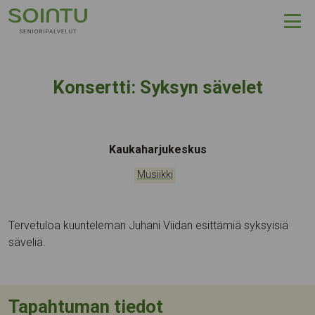
Hyppää sisältöön
Konsertti: Syksyn sävelet
Tapahtumapaikka:
Kaukaharjukeskus
Kategoriat:
Musiikki
Tervetuloa kuunteleman Juhani Viidan esittämiä syksyisiä
säveliä.
Tapahtuman tiedot