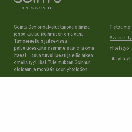
Sointu Senioripalvelut tarjoaa elämää,
Tietoa mei
jossa kuuluu ikäihmisen oma ääni.
Avoimet ty
Tampereella sijaitsevissa
palvelukeskuksissamme saat olla oma
Yhteistyö
itsesi – asua turvallisesti ja elää arkea
Ota yhteyt
omalla tyylilläsi. Tule mukaan Soinnun
eloisaan ja moniääniseen yhteisöön!
Tutustu Sointuun
Ota yhteyttä
Tietosuojaseloste