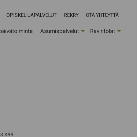
OPISKELIJAPALVELUT
REKRY
OTA YHTEYTTÄ
 päivätoiminta
Asumispalvelut
Ravintolat
os sää