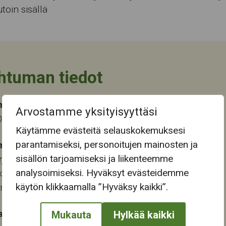
utoin sisällä
htuman tiedot
ma-aika
Arvostamme yksityisyyttäsi
022 14:00
Käytämme evästeitä selauskokemuksesi
parantamiseksi, personoitujen mainosten ja
mapaikka:
sisällön tarjoamiseksi ja liikenteemme
rjukeskus
analysoimiseksi. Hyväksyt evästeidemme
katu 13-15
käytön klikkaamalla ”Hyväksy kaikki”.
ampere
at:
Mukauta
Hylkää kaikki