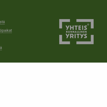
stä
öpaikat
tä