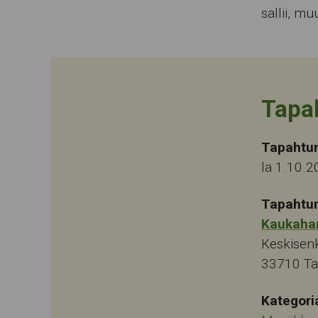
sallii, mu
Tapa
Tapahtu
la 1.10.2
Tapahtu
Kaukaha
Keskisen
33710
T
Kategori