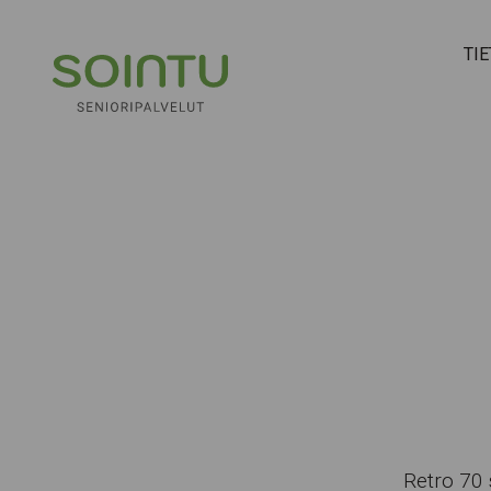
Hyppää sisältöön
TI
Retro 70 s