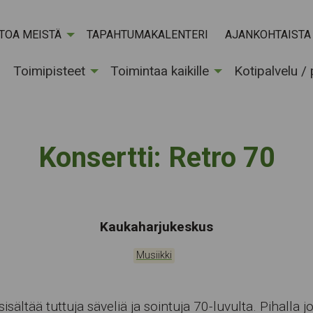
ETOA MEISTÄ
TAPAHTUMAKALENTERI
AJANKOHTAISTA
Toimipisteet
Toimintaa kaikille
Kotipalvelu /
Konsertti: Retro 70
Tapahtumapaikka:
Kaukaharjukeskus
Kategoriat:
Musiikki
isältää tuttuja säveliä ja sointuja 70-luvulta. Pihalla j