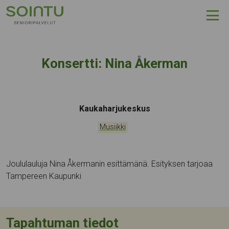
Hyppää sisältöön
Konsertti: Nina Åkerman
Tapahtumapaikka:
Kaukaharjukeskus
Kategoriat:
Musiikki
Joululauluja Nina Åkermanin esittämänä. Esityksen tarjoaa
Tampereen Kaupunki
Tapahtuman tiedot