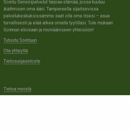
Sointu Senioripalvelut tarjoaa elämää, jossa kuuluu
ikäihmisen oma ääni. Tampereella sijaitsevissa
palvelukeskuksissamme saat olla oma itsesi – asua
turvallisesti ja elää arkea omalla tyylilläsi. Tule mukaan
Soinnun eloisaan ja moniääniseen yhteisöön!
Tutustu Sointuun
Ota yhteyttä
Tietosuojaseloste
Tietoa meistä
Avoimet työpaikat
Yhteistyö
Ota yhteyttä