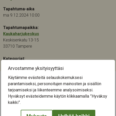
Tapahtuma-aika
ma 9.12.2024 10:00
Tapahtumapaikka:
Kaukaharjukeskus
Keskisenkatu 13-15
33710
Tampere
Kategoriat:
Musiikki
Arvostamme yksityisyyttäsi
Käytämme evästeitä selauskokemuksesi
parantamiseksi, personoitujen mainosten ja sisällön
← Näytä kaikki tapahtumat
tarjoamiseksi ja liikenteemme analysoimiseksi.
Hyväksyt evästeidemme käytön klikkaamalla ”Hyväksy
kaikki”.