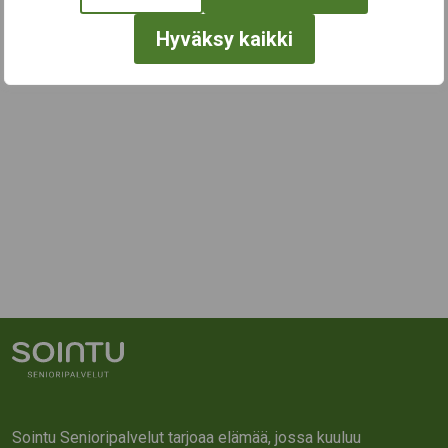
Hyväksy kaikki
Sointu Senioripalvelut tarjoaa elämää, jossa kuuluu