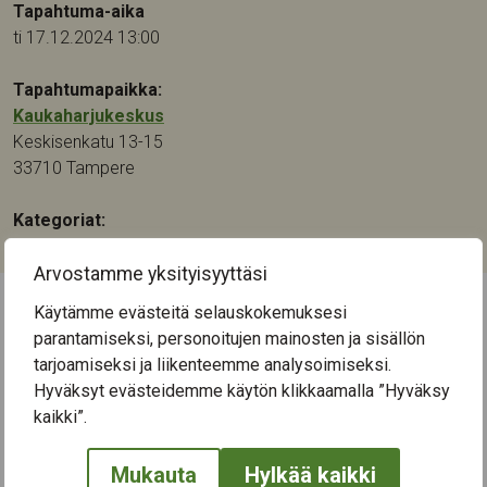
Tapahtuma-aika
ti 17.12.2024 13:00
Tapahtumapaikka:
Kaukaharjukeskus
Keskisenkatu 13-15
33710
Tampere
Kategoriat:
Musiikki
Arvostamme yksityisyyttäsi
Käytämme evästeitä selauskokemuksesi
← Näytä kaikki tapahtumat
parantamiseksi, personoitujen mainosten ja sisällön
tarjoamiseksi ja liikenteemme analysoimiseksi.
Hyväksyt evästeidemme käytön klikkaamalla ”Hyväksy
kaikki”.
Mukauta
Hylkää kaikki