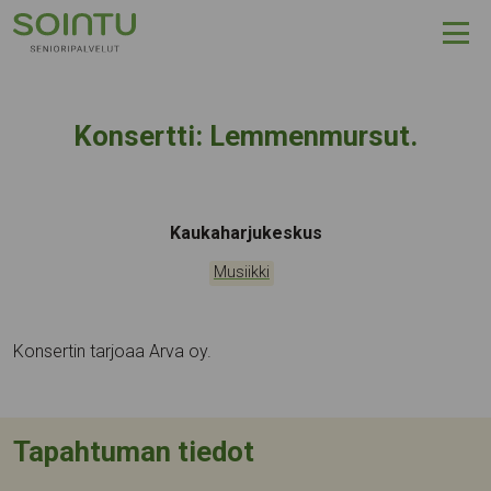
Hyppää sisältöön
Konsertti: Lemmenmursut.
Tapahtumapaikka:
Kaukaharjukeskus
Kategoriat:
Musiikki
Konsertin tarjoaa Arva oy.
Tapahtuman tiedot