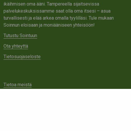
ikäihmisen oma ääni. Tampereella sijaitsevissa
palvelukeskuksissamme saat olla oma itsesi – asua
turvallisesti ja elää arkea omalla tyylilläsi. Tule mukaan
Soinnun eloisaan ja moniääniseen yhteisöön!
Tutustu Sointuun
Ota yhteyttä
Tietosuojaseloste
Tietoa meistä
Avoimet työpaikat
Yhteistyö
Ota yhteyttä