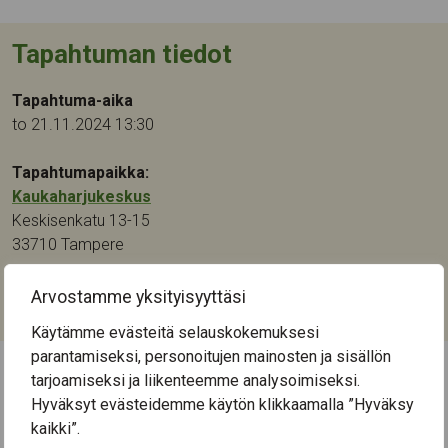
Tapahtuman tiedot
Tapahtuma-aika
to 21.11.2024 13:30
Tapahtumapaikka:
Kaukaharjukeskus
Keskisenkatu 13-15
33710
Tampere
Kategoriat:
Arvostamme yksityisyyttäsi
Musiikki
Käytämme evästeitä selauskokemuksesi
parantamiseksi, personoitujen mainosten ja sisällön
tarjoamiseksi ja liikenteemme analysoimiseksi.
← Näytä kaikki tapahtumat
Hyväksyt evästeidemme käytön klikkaamalla ”Hyväksy
kaikki”.