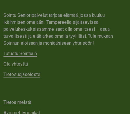
Sointu Senioripalvelut tarjoaa elämää, jossa kuuluu
ikäihmisen oma ääni. Tampereella sijaitsevissa
palvelukeskuksissamme saat olla oma itsesi – asua
turvallisesti ja elää arkea omalla tyylilläsi. Tule mukaan
Soinnun eloisaan ja moniääniseen yhteisöön!
Tutustu Sointuun
Ota yhteyttä
Tietosuojaseloste
Tietoa meistä
Avoimet työpaikat
Yhteistyö