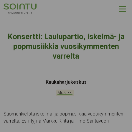
Hyppää sisältöön
Konsertti: Laulupartio, iskelmä- ja
popmusiikkia vuosikymmenten
varrelta
Tapahtumapaikka:
Kaukaharjukeskus
Kategoriat:
Musiikki
Suomenkielistä iskelmä- ja popmusiikkia vuosikymmenten
varrelta. Esiintyjinä Markku Rinta ja Timo Santavuori