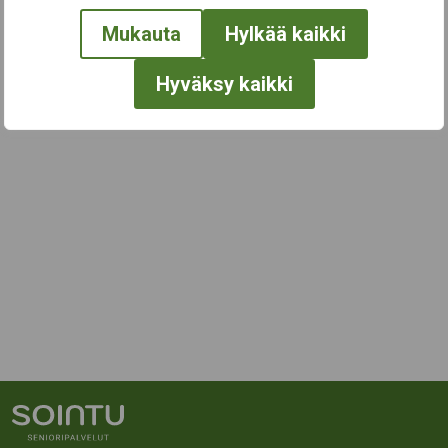
Mukauta
Hylkää kaikki
Hyväksy kaikki