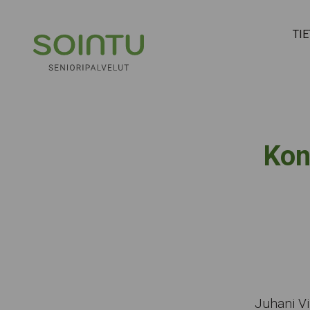
Hyppää sisältöön
TI
Kon
Juhani Vi