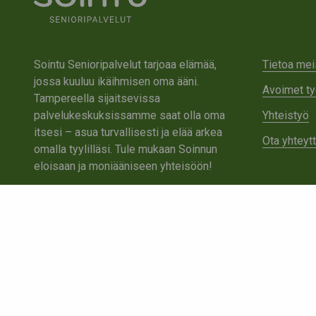
Sointu Senioripalvelut tarjoaa elämää,
Tietoa mei
jossa kuuluu ikäihmisen oma ääni.
Avoimet ty
Tampereella sijaitsevissa
palvelukeskuksissamme saat olla oma
Yhteistyö
itsesi – asua turvallisesti ja elää arkea
Ota yhteyt
omalla tyylilläsi. Tule mukaan Soinnun
eloisaan ja moniääniseen yhteisöön!
Tutustu Sointuun
Ota yhteyttä
Tietosuojaseloste