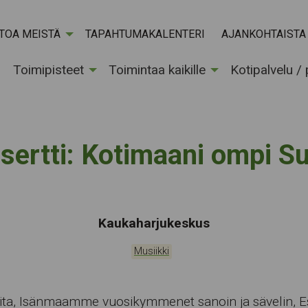
ETOA MEISTÄ
TAPAHTUMAKALENTERI
AJANKOHTAISTA
Toimipisteet
Toimintaa kaikille
Kotipalvelu /
sertti: Kotimaani ompi S
Tapahtumapaikka:
Kaukaharjukeskus
Kategoriat:
Musiikki
ita, Isänmaamme vuosikymmenet sanoin ja sävelin, E