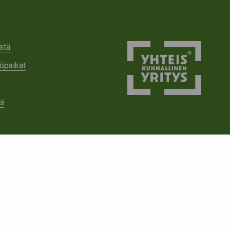
stä
öpaikat
tä