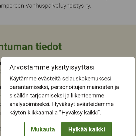
ampereen Vanhuspalveluyhdistys ry.
htuman tiedot
ma-aika
Arvostamme yksityisyyttäsi
2025 13:30
Käytämme evästeitä selauskokemuksesi
parantamiseksi, personoitujen mainosten ja
mapaikka:
sisällön tarjoamiseksi ja liikenteemme
rjukeskus
analysoimiseksi. Hyväksyt evästeidemme
katu 13-15
käytön klikkaamalla ”Hyväksy kaikki”.
ampere
at:
Mukauta
Hylkää kaikki