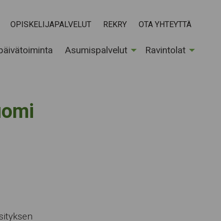
OPISKELIJAPALVELUT
REKRY
OTA YHTEYTTÄ
 päivätoiminta
Asumispalvelut
Ravintolat
uomi
sityksen