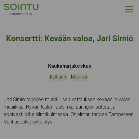
Hyppää sisältöön
Konsertti: Kevään valoa, Jari Sirniö
Tapahtumapaikka:
Kaukaharjukeskus
Kategoriat:
,
Kulttuuri
Musiikki
Jari Sirniö tarjoilee musiikillisen kattauksen kevään ja valon
musiikkia. Hyvän tuulen laulelmia, auringon säteitä ja
sopivasti pilke silmäkulmassa. Ohjelman tarjoaa Tampereen
Vanhuspalveluyhdistys