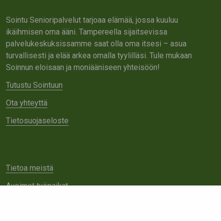
Sointu Senioripalvelut tarjoaa elämää, jossa kuuluu
ikäihmisen oma ääni. Tampereella sijaitsevissa
palvelukeskuksissamme saat olla oma itsesi – asua
turvallisesti ja elää arkea omalla tyylilläsi. Tule mukaan
Soinnun eloisaan ja moniääniseen yhteisöön!
Tutustu Sointuun
Ota yhteyttä
Tietosuojaseloste
Tietoa meistä
Avoimet työpaikat
Yhteistyö