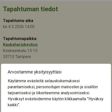
Tapahtuman tiedot
Tapahtuma-aika
ke 4.3.2026 14:00
Tapahtumapaikka:
Kaukaharjukeskus
Keskisenkatu 13-15
33710
Tampere
Kategoriat:
Arvostamme yksityisyyttäsi
Kulttuuri
,
Musiikki
Käytämme evästeitä selauskokemuksesi
parantamiseksi, personoitujen mainosten ja sisällön
tarjoamiseksi ja liikenteemme analysoimiseksi.
← Näytä kaikki tapahtumat
Hyväksyt evästeidemme käytön klikkaamalla ”Hyväksy
kaikki”.