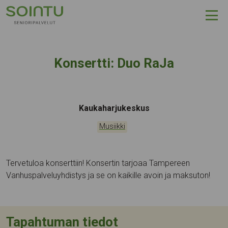
Hyppää sisältöön
Konsertti: Duo RaJa
Tapahtumapaikka:
Kaukaharjukeskus
Kategoriat:
Musiikki
Tervetuloa konserttiin! Konsertin tarjoaa Tampereen
Vanhuspalveluyhdistys ja se on kaikille avoin ja maksuton!
Tapahtuman tiedot