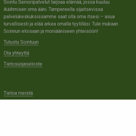
Sointu Senioripalvelut tarjoaa elämää, jossa kuuluu
ikäihmisen oma ääni. Tampereella sijaitsevissa
palvelukeskuksissamme saat olla oma itsesi – asua
turvallisesti ja elää arkea omalla tyylilläsi. Tule mukaan
Soinnun eloisaan ja moniääniseen yhteisöön!
Tutustu Sointuun
Ota yhteyttä
Tietosuojaseloste
Tietoa meistä
Avoimet työpaikat
Yhteistyö
Ota yhteyttä