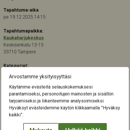
Tapahtuma-aika
pe 19.12.2025 14:15
Tapahtumapaikka:
Kaukaharjukeskus
Keskisenkatu 13-15
33710
Tampere
Kategoriat:
Musiikki
Arvostamme yksityisyyttäsi
Käytämme evästeitä selauskokemuksesi
parantamiseksi, personoitujen mainosten ja sisällön
← Näytä kaikki tapahtumat
tarjoamiseksi ja liikenteemme analysoimiseksi.
Hyväksyt evästeidemme käytön klikkaamalla ”Hyväksy
kaikki”.