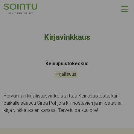
Hyppää sisältöön
Kirjavinkkaus
Tapahtumapaikka:
Keinupuistokeskus
Kategoriat:
Kirjallisuus
Hervannan kirjallisuusviikko starttaa Keinupuistosta, kun
paikalle saapuu Sirpa Pohjola kiinnostavien ja innostavien
kirja vinkkauksien kanssa. Tervetuloa kuulolle!