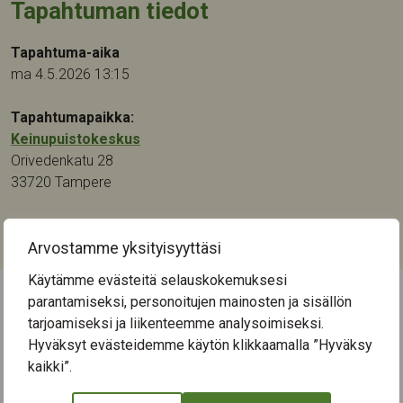
Tapahtuman tiedot
Tapahtuma-aika
ma 4.5.2026 13:15
Tapahtumapaikka:
Keinupuistokeskus
Orivedenkatu 28
33720
Tampere
Kategoriat:
Kirjallisuus
Arvostamme yksityisyyttäsi
Käytämme evästeitä selauskokemuksesi
parantamiseksi, personoitujen mainosten ja sisällön
← Näytä kaikki tapahtumat
tarjoamiseksi ja liikenteemme analysoimiseksi.
Hyväksyt evästeidemme käytön klikkaamalla ”Hyväksy
kaikki”.