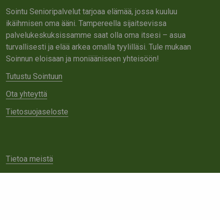
Sointu Senioripalvelut tarjoaa elämää, jossa kuuluu
ikäihmisen oma ääni. Tampereella sijaitsevissa
palvelukeskuksissamme saat olla oma itsesi – asua
turvallisesti ja elää arkea omalla tyylilläsi. Tule mukaan
Soinnun eloisaan ja moniääniseen yhteisöön!
Tutustu Sointuun
Ota yhteyttä
Tietosuojaseloste
Tietoa meistä
Avoimet työpaikat
Yhteistyö
Ota yhteyttä