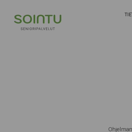
Hyppää sisältöön
TI
Ohjelman