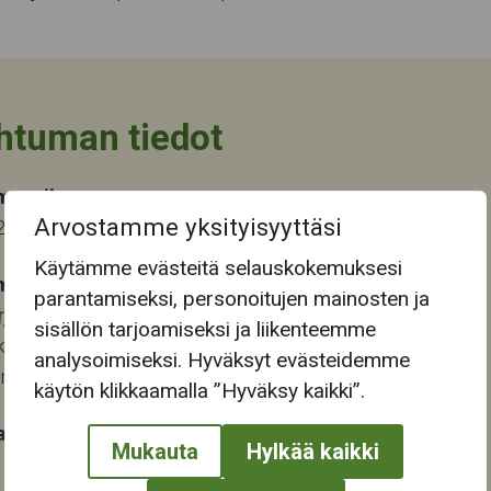
htuman tiedot
ma-aika
Arvostamme yksityisyyttäsi
2025 13:30
Käytämme evästeitä selauskokemuksesi
mapaikka:
parantamiseksi, personoitujen mainosten ja
rjukeskus
sisällön tarjoamiseksi ja liikenteemme
katu 13-15
analysoimiseksi. Hyväksyt evästeidemme
ampere
käytön klikkaamalla ”Hyväksy kaikki”.
at:
Mukauta
Hylkää kaikki