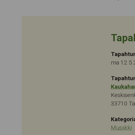
Tapa
Tapahtu
ma 12.5.
Tapahtu
Kaukaha
Keskisen
33710
T
Kategori
Musiikki