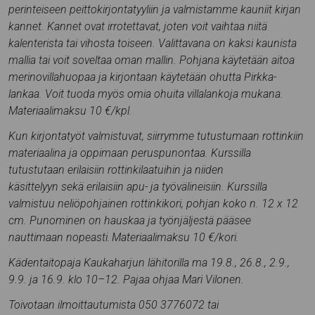
perinteiseen peittokirjontatyyliin ja valmistamme kauniit kirjan
kannet. Kannet ovat irrotettavat, joten voit vaihtaa niitä
kalenterista tai vihosta toiseen. Valittavana on kaksi kaunista
mallia tai voit soveltaa oman mallin. Pohjana käytetään aitoa
merinovillahuopaa ja kirjontaan käytetään ohutta Pirkka-
lankaa. Voit tuoda myös omia ohuita villalankoja mukana.
Materiaalimaksu 10 €/kpl.
Kun kirjontatyöt valmistuvat, siirrymme tutustumaan rottinkiin
materiaalina ja oppimaan peruspunontaa. Kurssilla
tutustutaan erilaisiin rottinkilaatuihin ja niiden
käsittelyyn sekä erilaisiin apu- ja työvälineisiin. Kurssilla
valmistuu neliöpohjainen rottinkikori, pohjan koko n. 12 x 12
cm. Punominen on hauskaa ja työnjäljestä pääsee
nauttimaan nopeasti. Materiaalimaksu 10 €/kori.
Kädentaitopaja Kaukaharjun lähitorilla ma 19.8., 26.8., 2.9.,
9.9. ja 16.9. klo 10–12. Pajaa ohjaa Mari Vilonen.
Toivotaan ilmoittautumista 050 3776072 tai