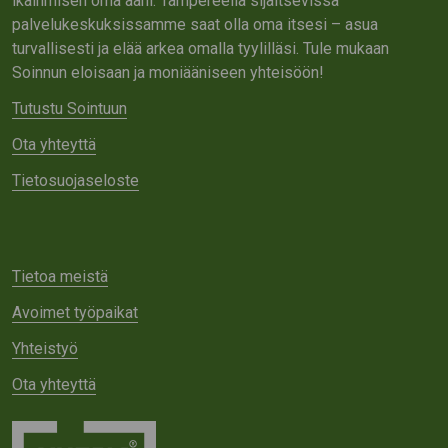
ikäihmisen oma ääni. Tampereella sijaitsevissa
palvelukeskuksissamme saat olla oma itsesi – asua
turvallisesti ja elää arkea omalla tyylilläsi. Tule mukaan
Soinnun eloisaan ja moniääniseen yhteisöön!
Tutustu Sointuun
Ota yhteyttä
Tietosuojaseloste
Tietoa meistä
Avoimet työpaikat
Yhteistyö
Ota yhteyttä