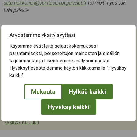
satu.nokkonen@sointusenioripalvelut.fi
Toki voit myös vain
tulla paikalle.
Arvostamme yksityisyyttäsi
Tapahtuman tiedot
Käytämme evästeitä selauskokemuksesi
Tapahtuma päättyi ma 16.9.2024
parantamiseksi, personoitujen mainosten ja sisällön
tarjoamiseksi ja liikenteemme analysoimiseksi.
Seuraava tapahtuma-aika
Hyväksyt evästeidemme käytön klikkaamalla ”Hyväksy
kaikki”.
Tapahtumapaikka:
Kaukaharjukeskus
Mukauta
Hylkää kaikki
Keskisenkatu 13-15
33710
Tampere
Hyväksy kaikki
Kategoriat:
Käsityö
,
Kulttuuri