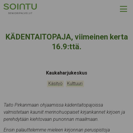
Hyppää sisältöön
KÄDENTAITOPAJA, viimeinen kerta
16.9:ttä.
Tapahtumapaikka:
Kaukaharjukeskus
Kategoriat:
,
Käsityö
Kulttuuri
Taito Pirkanmaan ohjaamissa kädentaitopajoissa
valmistetaan kauniit merinohuopaiset kirjankannet kirjoen ja
perehdytään kiehtovaan punonnan maailmaan.
Ensin palauttelemme mieleen kirjonnan peruspistoja