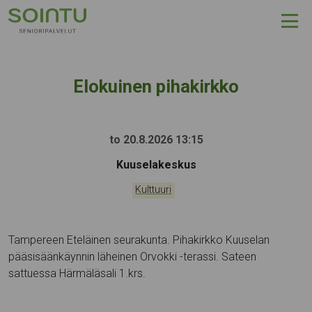
Hyppää sisältöön
Elokuinen pihakirkko
to 20.8.2026 13:15
Tapahtumapaikka:
Kuuselakeskus
Kategoriat:
Kulttuuri
Tampereen Eteläinen seurakunta. Pihakirkko Kuuselan
pääsisäänkäynnin läheinen Orvokki -terassi. Sateen
sattuessa Härmäläsali 1.krs.