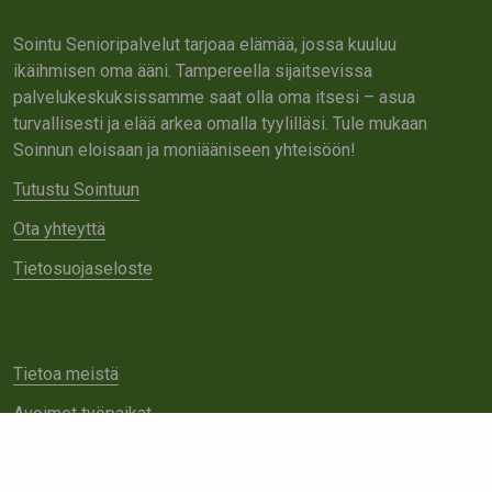
Sointu Senioripalvelut tarjoaa elämää, jossa kuuluu
ikäihmisen oma ääni. Tampereella sijaitsevissa
palvelukeskuksissamme saat olla oma itsesi – asua
turvallisesti ja elää arkea omalla tyylilläsi. Tule mukaan
Soinnun eloisaan ja moniääniseen yhteisöön!
Tutustu Sointuun
Ota yhteyttä
Tietosuojaseloste
Tietoa meistä
Avoimet työpaikat
Yhteistyö