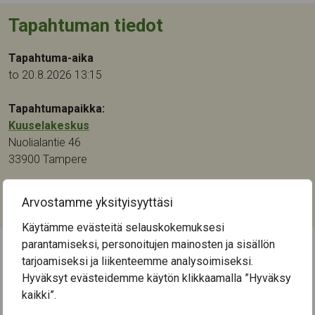
Tapahtuman tiedot
Tapahtuma-aika
to 20.8.2026 13:15
Tapahtumapaikka:
Kuuselakeskus
Nuolialantie 46
33900
Tampere
Kategoriat:
Arvostamme yksityisyyttäsi
Kulttuuri
Käytämme evästeitä selauskokemuksesi
parantamiseksi, personoitujen mainosten ja sisällön
tarjoamiseksi ja liikenteemme analysoimiseksi.
← Näytä kaikki tapahtumat
Hyväksyt evästeidemme käytön klikkaamalla ”Hyväksy
kaikki”.