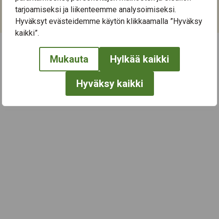
Kategoriat:
tarjoamiseksi ja liikenteemme analysoimiseksi.
Taide
Hyväksyt evästeidemme käytön klikkaamalla ”Hyväksy
kaikki”.
Mukauta
Hylkää kaikki
← Näytä kaikki tapahtumat
Hyväksy kaikki