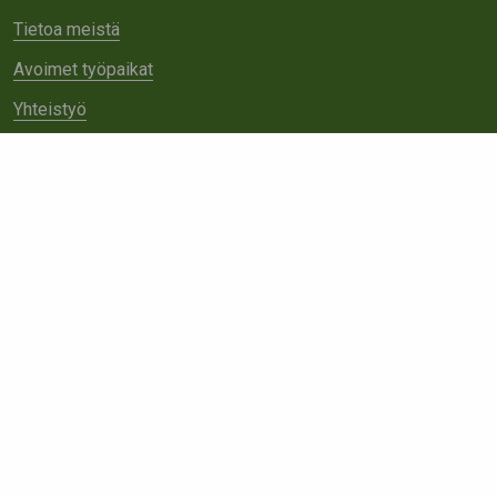
Tietoa meistä
Avoimet työpaikat
Yhteistyö
Ota yhteyttä
Etsi
sivustolta: