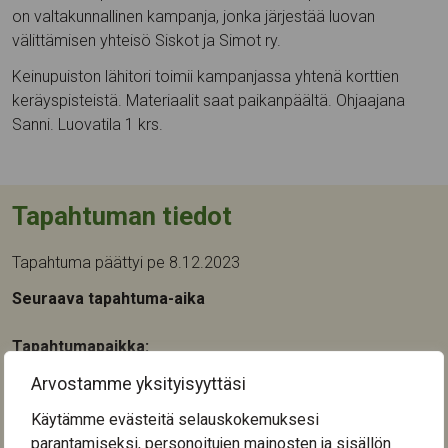
on valtakunnallinen kampanja, jonka järjestää luovan
välittämisen yhteisö Siskot ja Simot ry.
Keinupuiston lähitori toimii kampanjassa yhtenä korttien
keräyspisteistä. Materiaalit saat paikanpäältä. Ohjaajana
Sanni. Luovatila 1 krs.
Tapahtuman tiedot
Tapahtuma päättyi pe 8.12.2023
Seuraava tapahtuma-aika
Tapahtumapaikka:
Keinupuistokeskus
Arvostamme yksityisyyttäsi
Orivedenkatu 28
33720
Tampere
Käytämme evästeitä selauskokemuksesi
parantamiseksi, personoitujen mainosten ja sisällön