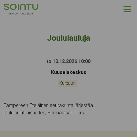
Hyppää sisältöön
Joululauluja
to 10.12.2026 10:00
Tapahtumapaikka:
Kuuselakeskus
Kategoriat:
Kulttuuri
Tampereen Eteläinen seurakunta järjestää
joululaulutilaisuuden, Härmäläsali 1.krs.