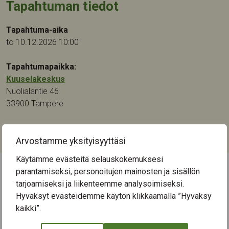
Tapahtuman tiedot
Tapahtuma-aika
to 10.12.2026 10:00
Tapahtumapaikka:
Kuuselakeskus
Nuolialantie 46
33900
Tampere
Kategoriat:
Kulttuuri
Arvostamme yksityisyyttäsi
Käytämme evästeitä selauskokemuksesi
parantamiseksi, personoitujen mainosten ja sisällön
← Näytä kaikki tapahtumat
tarjoamiseksi ja liikenteemme analysoimiseksi.
Hyväksyt evästeidemme käytön klikkaamalla ”Hyväksy
kaikki”.