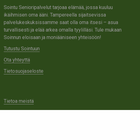
Sointu Senioripalvelut tarjoaa elämää, jossa kuuluu
ikäihmisen oma ääni. Tampereella sijaitsevissa
palvelukeskuksissamme saat olla oma itsesi – asua
turvallisesti ja elää arkea omalla tyylilläsi. Tule mukaan
Soinnun eloisaan ja moniääniseen yhteisöön!
Tutustu Sointuun
Ota yhteyttä
Tietosuojaseloste
Tietoa meistä
Avoimet työpaikat
Yhteistyö
Ota yhteyttä