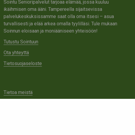
Sointu Senioripalvelut tarjoaa elämää, jossa kuuluu
ikäihmisen oma ääni. Tampereella sijaitsevissa
palvelukeskuksissamme saat olla oma itsesi – asua
turvallisesti ja elää arkea omalla tyylilläsi. Tule mukaan
Soinnun eloisaan ja moniääniseen yhteisöön!
Tutustu Sointuun
Ota yhteyttä
Tietosuojaseloste
Tietoa meistä
Avoimet työpaikat
Yhteistyö
Ota yhteyttä