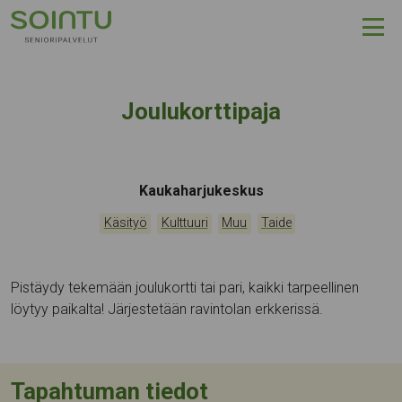
Hyppää sisältöön
Joulukorttipaja
Tapahtumapaikka:
Kaukaharjukeskus
Kategoriat:
,
,
,
Käsityö
Kulttuuri
Muu
Taide
Pistäydy tekemään joulukortti tai pari, kaikki tarpeellinen
löytyy paikalta! Järjestetään ravintolan erkkerissä.
Tapahtuman tiedot