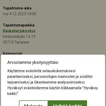
Tapahtuma-aika
ma 4.12.2023 10:00
Tapahtumapaikka:
Kaukaharjukeskus
Keskisenkatu 13-15
33710
Tampere
Kategoriat:
Käsityö
,
Kulttuuri
,
Muu
,
Taide
Arvostamme yksityisyyttäsi
Käytämme evästeitä selauskokemuksesi
parantamiseksi, personoitujen mainosten ja sisällön
← Näytä kaikki tapahtumat
tarjoamiseksi ja liikenteemme analysoimiseksi.
Hyväksyt evästeidemme käytön klikkaamalla ”Hyväksy
kaikki”.