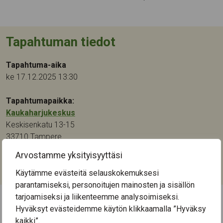
Tapahtuman tiedot
Tapahtuma-aika
ke 17.12.2025 13:30
Tapahtumapaikka:
Kaukaharjukeskus
Keskisenkatu 13-15
33710
Tampere
Arvostamme yksityisyyttäsi
Kategoriat:
Kirjallisuus
Käytämme evästeitä selauskokemuksesi
parantamiseksi, personoitujen mainosten ja sisällön
tarjoamiseksi ja liikenteemme analysoimiseksi.
Hyväksyt evästeidemme käytön klikkaamalla ”Hyväksy
← Näytä kaikki tapahtumat
kaikki”.