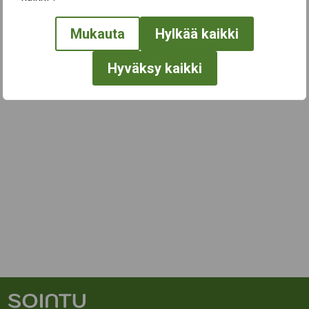
Mukauta
Hylkää kaikki
Hyväksy kaikki