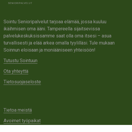
Sointu Senioripalvelut tarjoaa elämää, jossa kuuluu
ikäihmisen oma ääni. Tampereella sijaitsevissa
palvelukeskuksissamme saat olla oma itsesi – asua
turvallisesti ja elää arkea omalla tyylilläsi. Tule mukaan
Soinnun eloisaan ja moniääniseen yhteisöön!
Tutustu Sointuun
Ota yhteyttä
Tietosuojaseloste
Tietoa meistä
Avoimet työpaikat
Yhteistyö