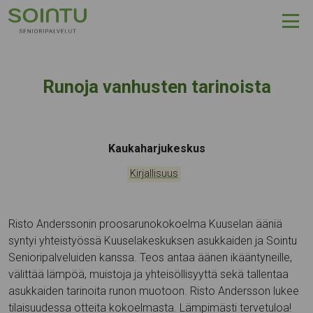
Hyppää sisältöön
Runoja vanhusten tarinoista
Tapahtumapaikka:
Kaukaharjukeskus
Kategoriat:
Kirjallisuus
Risto Anderssonin proosarunokokoelma Kuuselan ääniä
syntyi yhteistyössä Kuuselakeskuksen asukkaiden ja Sointu
Senioripalveluiden kanssa. Teos antaa äänen ikääntyneille,
välittää lämpöä, muistoja ja yhteisöllisyyttä sekä tallentaa
asukkaiden tarinoita runon muotoon. Risto Andersson lukee
tilaisuudessa otteita kokoelmasta. Lämpimästi tervetuloa!