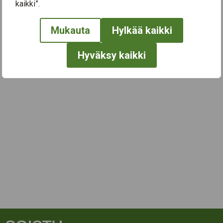
← Näytä kaikki tapahtumat
kaikki”.
Mukauta
Hylkää kaikki
Hyväksy kaikki