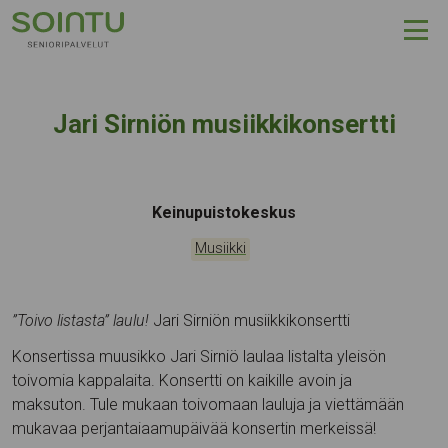
Hyppää sisältöön
Jari Sirniön musiikkikonsertti
Tapahtumapaikka:
Keinupuistokeskus
Kategoriat:
Musiikki
”Toivo listasta” laulu!
Jari Sirniön musiikkikonsertti
Konsertissa muusikko Jari Sirniö laulaa listalta yleisön
toivomia kappalaita. Konsertti on kaikille avoin ja
maksuton. Tule mukaan toivomaan lauluja ja viettämään
mukavaa perjantaiaamupäivää konsertin merkeissä!