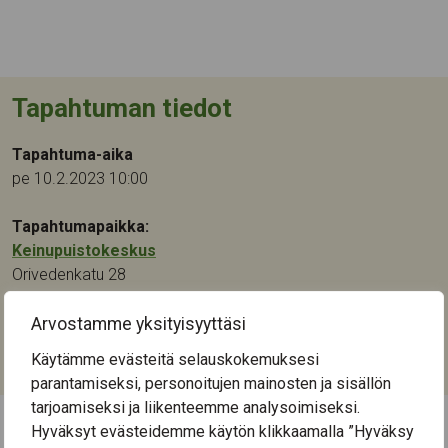
Tapahtuman tiedot
Tapahtuma-aika
pe 10.2.2023 10:00
Tapahtumapaikka:
Keinupuistokeskus
Orivedenkatu 28
33720
Tampere
Arvostamme yksityisyyttäsi
Kategoriat:
Käytämme evästeitä selauskokemuksesi
Musiikki
parantamiseksi, personoitujen mainosten ja sisällön
tarjoamiseksi ja liikenteemme analysoimiseksi.
Hyväksyt evästeidemme käytön klikkaamalla ”Hyväksy