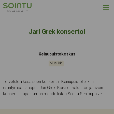
Hyppää sisältöön
Jari Grek konsertoi
Tapahtumapaikka:
Keinupuistokeskus
Kategoriat:
Musiikki
Tervetuloa kesäiseen konserttiin Keinupuistolle, kun
esiintymään saapuu Jari Grek! Kaikille maksuton ja avoin
konsertti. Tapahtuman mahdollistaa Sointu Senioripalvelut.