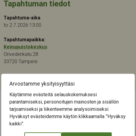
Tapahtuman tiedot
Tapahtuma-aika
to 2.7.2026 13:00
Tapahtumapaikka:
Keinupuistokeskus
Orivedenkatu 28
33720
Tampere
Kategoriat:
Musiikki
Arvostamme yksityisyyttäsi
Käytämme evästeitä selauskokemuksesi
parantamiseksi, personoitujen mainosten ja sisällön
← Näytä kaikki tapahtumat
tarjoamiseksi ja liikenteemme analysoimiseksi.
Hyväksyt evästeidemme käytön klikkaamalla ”Hyväksy
kaikki”.