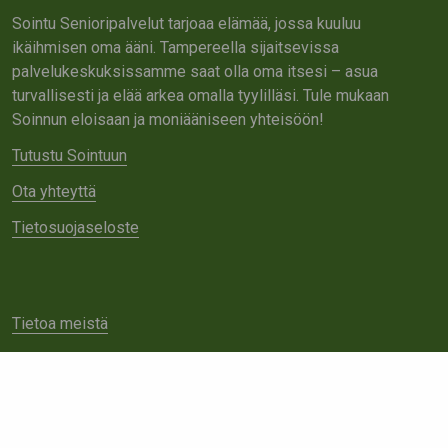
Sointu Senioripalvelut tarjoaa elämää, jossa kuuluu
ikäihmisen oma ääni. Tampereella sijaitsevissa
palvelukeskuksissamme saat olla oma itsesi – asua
turvallisesti ja elää arkea omalla tyylilläsi. Tule mukaan
Soinnun eloisaan ja moniääniseen yhteisöön!
Tutustu Sointuun
Ota yhteyttä
Tietosuojaseloste
Tietoa meistä
Avoimet työpaikat
Yhteistyö
Ota yhteyttä