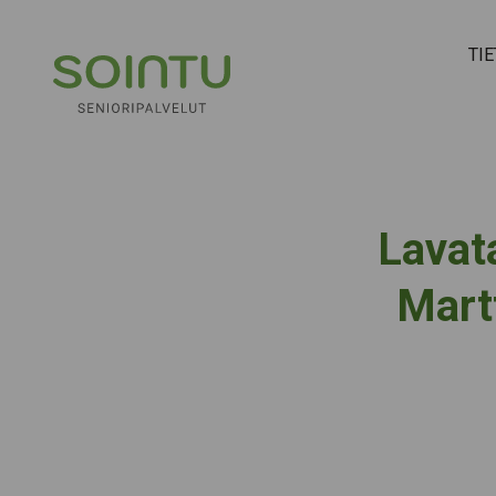
Hyppää sisältöön
TI
Lavat
Martt