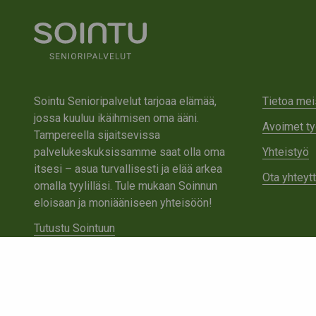
Sointu Senioripalvelut tarjoaa elämää,
Tietoa mei
jossa kuuluu ikäihmisen oma ääni.
Avoimet ty
Tampereella sijaitsevissa
palvelukeskuksissamme saat olla oma
Yhteistyö
itsesi – asua turvallisesti ja elää arkea
Ota yhteyt
omalla tyylilläsi. Tule mukaan Soinnun
eloisaan ja moniääniseen yhteisöön!
Tutustu Sointuun
Ota yhteyttä
Tietosuojaseloste