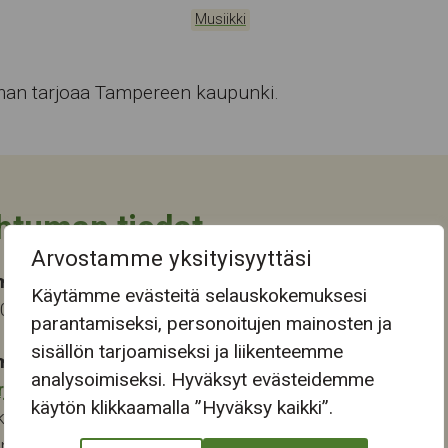
Kategoriat:
Musiikki
an tarjoaa Tampereen kaupunki.
htuman tiedot
Arvostamme yksityisyyttäsi
ma-aika
Käytämme evästeitä selauskokemuksesi
2025 13:00
parantamiseksi, personoitujen mainosten ja
sisällön tarjoamiseksi ja liikenteemme
mapaikka:
analysoimiseksi. Hyväksyt evästeidemme
rjukeskus
käytön klikkaamalla ”Hyväksy kaikki”.
katu 13-15
ampere