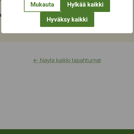
Mukauta
Hylkää kaikki
at:
Hyväksy kaikki
← Näytä kaikki tapahtumat