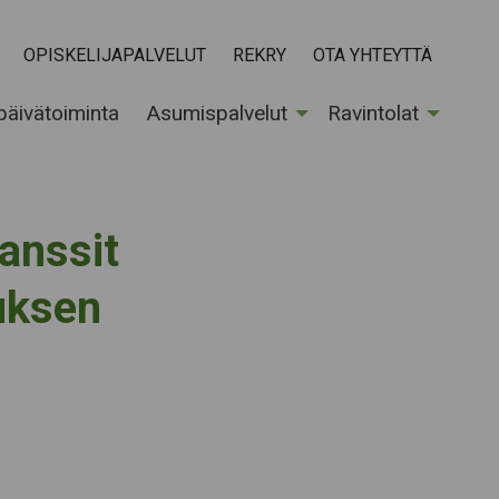
OPISKELIJAPALVELUT
REKRY
OTA YHTEYTTÄ
 päivätoiminta
Asumispalvelut
Ravintolat
anssit
juksen