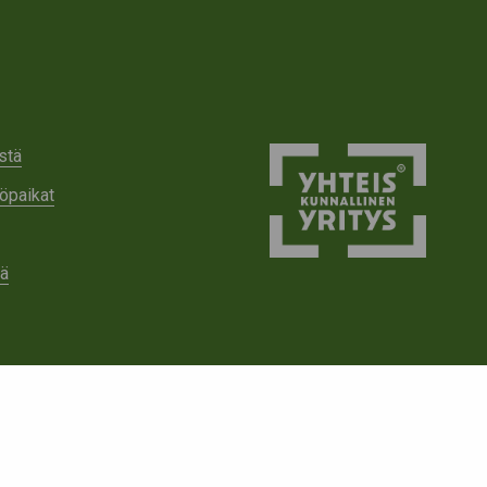
stä
öpaikat
tä