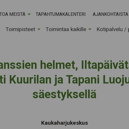
ETOA MEISTÄ
TAPAHTUMAKALENTERI
AJANKOHTAISTA
Toimipisteet
Toimintaa kaikille
Kotipalvelu /
anssien helmet, Iltapäivät
i Kuurilan ja Tapani Luo
säestyksellä
Tapahtumapaikka:
Kaukaharjukeskus