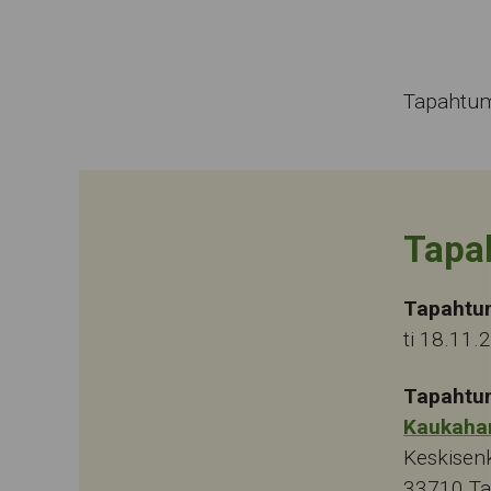
Tapahtum
Tapa
Tapahtu
ti 18.11.
Tapahtu
Kaukaha
Keskisen
33710
T