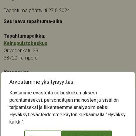
Tapahtuma päättyi ti 27.8.2024
Seuraava tapahtuma-aika
Tapahtumapaikka:
Keinupuistokeskus
Orivedenkatu 28
33720
Tampere
Kategoriat:
Musiikki
Arvostamme yksityisyyttäsi
Käytämme evästeitä selauskokemuksesi
parantamiseksi, personoitujen mainosten ja sisällön
← Näytä kaikki tapahtumat
tarjoamiseksi ja liikenteemme analysoimiseksi.
Hyväksyt evästeidemme käytön klikkaamalla ”Hyväksy
kaikki”.