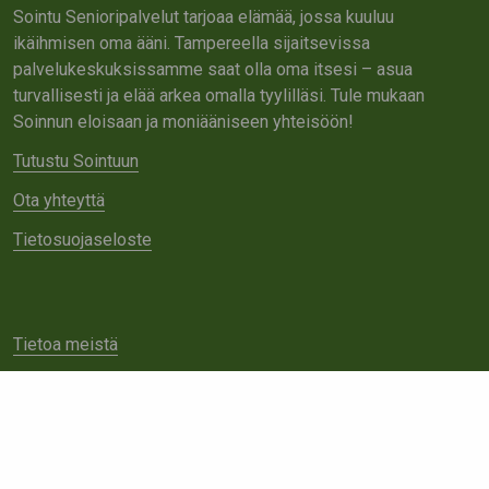
Sointu Senioripalvelut tarjoaa elämää, jossa kuuluu
ikäihmisen oma ääni. Tampereella sijaitsevissa
palvelukeskuksissamme saat olla oma itsesi – asua
turvallisesti ja elää arkea omalla tyylilläsi. Tule mukaan
Soinnun eloisaan ja moniääniseen yhteisöön!
Tutustu Sointuun
Ota yhteyttä
Tietosuojaseloste
Tietoa meistä
Avoimet työpaikat
Yhteistyö
Ota yhteyttä