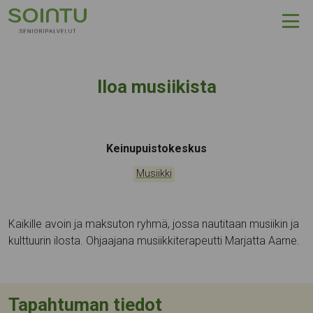
Hyppää sisältöön
Iloa musiikista
Tapahtumapaikka:
Keinupuistokeskus
Kategoriat:
Musiikki
Kaikille avoin ja maksuton ryhmä, jossa nautitaan musiikin ja
kulttuurin ilosta. Ohjaajana musiikkiterapeutti Marjatta Aarne.
Tapahtuman tiedot