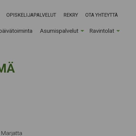
OPISKELIJAPALVELUT
REKRY
OTA YHTEYTTÄ
 päivätoiminta
Asumispalvelut
Ravintolat
HMÄ
 Marjatta