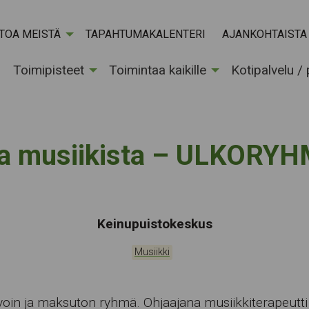
ETOA MEISTÄ
TAPAHTUMAKALENTERI
AJANKOHTAISTA
Toimipisteet
Toimintaa kaikille
Kotipalvelu /
oa musiikista – ULKORY
Tapahtumapaikka:
Keinupuistokeskus
Kategoriat:
Musiikki
avoin ja maksuton ryhmä. Ohjaajana musiikkiterapeutti