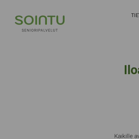
Hyppää sisältöön
TI
Il
Kaikille 