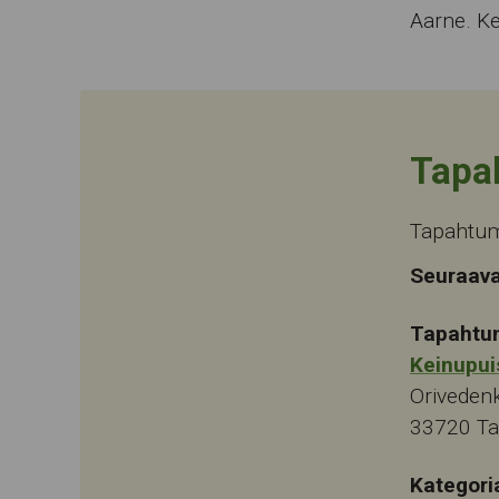
Aarne. Ke
Tapa
Tapahtuma
Seuraava
Tapahtu
Keinupui
Oriveden
33720
T
Kategori