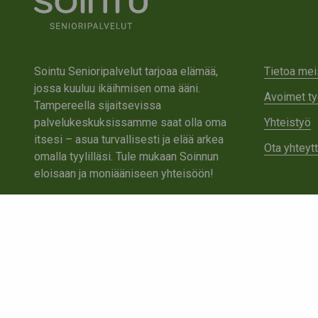
Sointu Senioripalvelut tarjoaa elämää,
Tietoa mei
jossa kuuluu ikäihmisen oma ääni.
Avoimet ty
Tampereella sijaitsevissa
palvelukeskuksissamme saat olla oma
Yhteistyö
itsesi – asua turvallisesti ja elää arkea
Ota yhteyt
omalla tyylilläsi. Tule mukaan Soinnun
eloisaan ja moniääniseen yhteisöön!
Tutustu Sointuun
Ota yhteyttä
Tietosuojaseloste