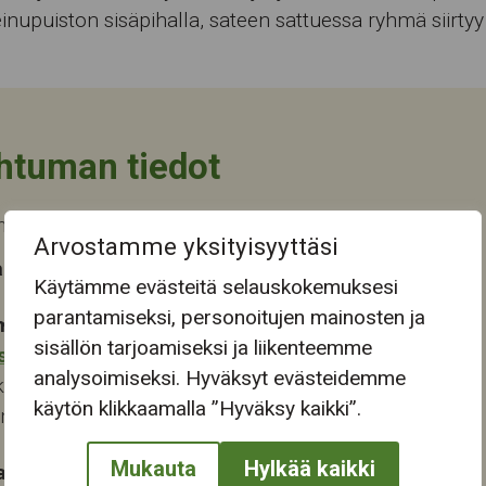
inupuiston sisäpihalla, sateen sattuessa ryhmä siirtyy 
htuman tiedot
 päättyi ti 26.7.2022
Arvostamme yksityisyyttäsi
 tapahtuma-aika
Käytämme evästeitä selauskokemuksesi
parantamiseksi, personoitujen mainosten ja
mapaikka:
sisällön tarjoamiseksi ja liikenteemme
stokeskus
analysoimiseksi. Hyväksyt evästeidemme
katu 28
käytön klikkaamalla ”Hyväksy kaikki”.
ampere
Mukauta
Hylkää kaikki
at: