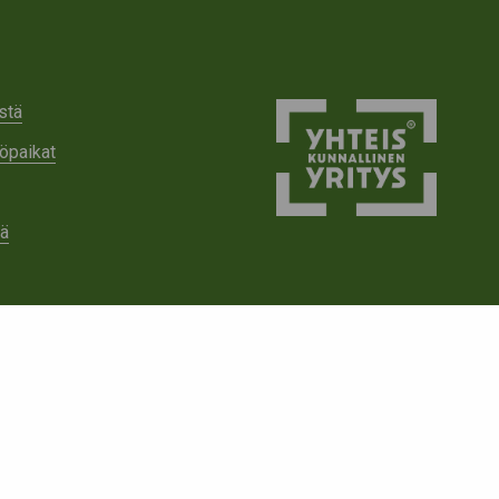
stä
öpaikat
tä