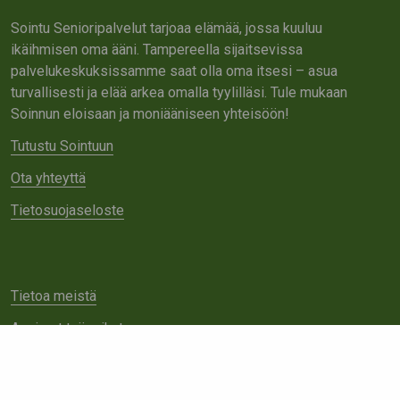
Sointu Senioripalvelut tarjoaa elämää, jossa kuuluu
ikäihmisen oma ääni. Tampereella sijaitsevissa
palvelukeskuksissamme saat olla oma itsesi – asua
turvallisesti ja elää arkea omalla tyylilläsi. Tule mukaan
Soinnun eloisaan ja moniääniseen yhteisöön!
Tutustu Sointuun
Ota yhteyttä
Tietosuojaseloste
Tietoa meistä
Avoimet työpaikat
Yhteistyö
Ota yhteyttä