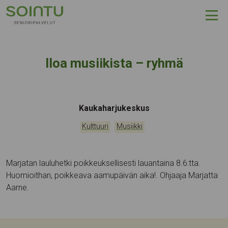
Hyppää sisältöön
Iloa musiikista – ryhmä
Tapahtumapaikka:
Kaukaharjukeskus
Kategoriat:
,
Kulttuuri
Musiikki
Marjatan lauluhetki poikkeuksellisesti lauantaina 8.6:tta.
Huomioithan, poikkeava aamupäivän aika!. Ohjaaja Marjatta
Aarne.