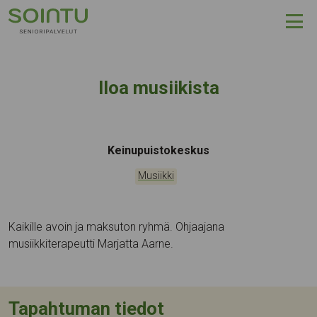
Hyppää sisältöön
Iloa musiikista
Tapahtumapaikka:
Keinupuistokeskus
Kategoriat:
Musiikki
Kaikille avoin ja maksuton ryhmä. Ohjaajana
musiikkiterapeutti Marjatta Aarne.
Tapahtuman tiedot