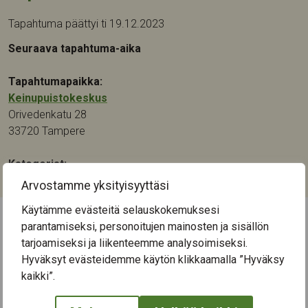
Tapahtuma päättyi ti 19.12.2023
Seuraava tapahtuma-aika
Tapahtumapaikka:
Keinupuistokeskus
Orivedenkatu 28
33720
Tampere
Kategoriat:
Musiikki
Arvostamme yksityisyyttäsi
Käytämme evästeitä selauskokemuksesi
parantamiseksi, personoitujen mainosten ja sisällön
← Näytä kaikki tapahtumat
tarjoamiseksi ja liikenteemme analysoimiseksi.
Hyväksyt evästeidemme käytön klikkaamalla ”Hyväksy
kaikki”.