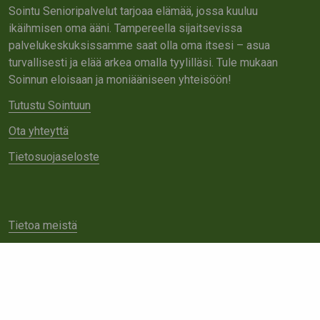
Sointu Senioripalvelut tarjoaa elämää, jossa kuuluu
ikäihmisen oma ääni. Tampereella sijaitsevissa
palvelukeskuksissamme saat olla oma itsesi – asua
turvallisesti ja elää arkea omalla tyylilläsi. Tule mukaan
Soinnun eloisaan ja moniääniseen yhteisöön!
Tutustu Sointuun
Ota yhteyttä
Tietosuojaseloste
Tietoa meistä
Avoimet työpaikat
Yhteistyö
Ota yhteyttä