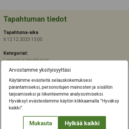
Tapahtuman tiedot
Tapahtuma-aika
ti 12.12.2023 13:00
Kategoriat:
Luennot ja tapahtumat
Arvostamme yksityisyyttäsi
Käytämme evästeitä selauskokemuksesi
← Näytä kaikki tapahtumat
parantamiseksi, personoitujen mainosten ja sisällön
tarjoamiseksi ja liikenteemme analysoimiseksi.
Hyväksyt evästeidemme käytön klikkaamalla ”Hyväksy
kaikki”.
Mukauta
Hylkää kaikki