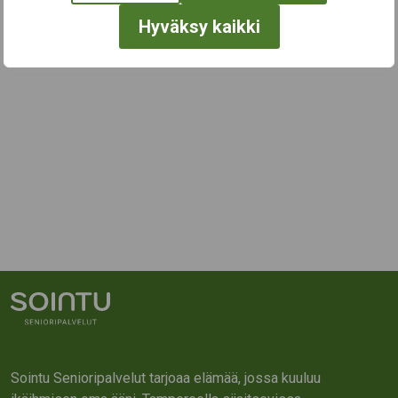
Hyväksy kaikki
Sointu Senioripalvelut tarjoaa elämää, jossa kuuluu