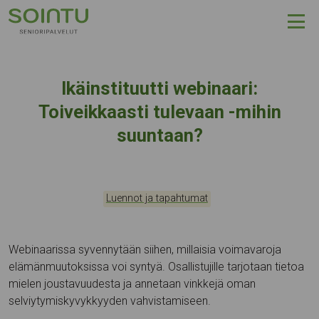
Hyppää sisältöön
Ikäinstituutti webinaari:
Toiveikkaasti tulevaan -mihin
suuntaan?
Kategoriat:
Tapahtumapaikka:
Luennot ja tapahtumat
Webinaarissa syvennytään siihen, millaisia voimavaroja
elämänmuutoksissa voi syntyä. Osallistujille tarjotaan tietoa
mielen joustavuudesta ja annetaan vinkkejä oman
selviytymiskyvykkyyden vahvistamiseen.