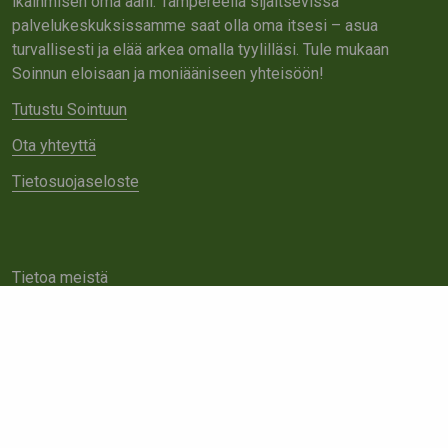
ikäihmisen oma ääni. Tampereella sijaitsevissa
palvelukeskuksissamme saat olla oma itsesi – asua
turvallisesti ja elää arkea omalla tyylilläsi. Tule mukaan
Soinnun eloisaan ja moniääniseen yhteisöön!
Tutustu Sointuun
Ota yhteyttä
Tietosuojaseloste
Tietoa meistä
Avoimet työpaikat
Yhteistyö
Ota yhteyttä