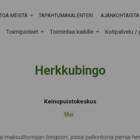
ETOA MEISTÄ
TAPAHTUMAKALENTERI
AJANKOHTAISTA
Toimipisteet
Toimintaa kaikille
Kotipalvelu /
Herkkubingo
Tapahtumapaikka:
Keinupuistokeskus
Kategoriat:
Muu
a maksuttomaan bingoon, jossa palkintona pieniä her