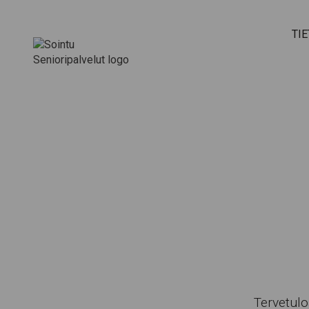
Hyppää sisältöön
TI
Tervetulo