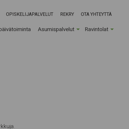
OPISKELIJAPALVELUT
REKRY
OTA YHTEYTTÄ
 päivätoiminta
Asumispalvelut
Ravintolat
kkuja.