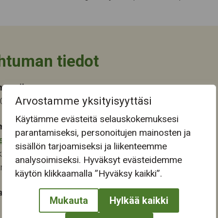
htuman tiedot
ma-aika
Arvostamme yksityisyyttäsi
2025 12:30
Käytämme evästeitä selauskokemuksesi
mapaikka:
parantamiseksi, personoitujen mainosten ja
stokeskus
sisällön tarjoamiseksi ja liikenteemme
katu 28
analysoimiseksi. Hyväksyt evästeidemme
ampere
käytön klikkaamalla ”Hyväksy kaikki”.
at:
Mukauta
Hylkää kaikki