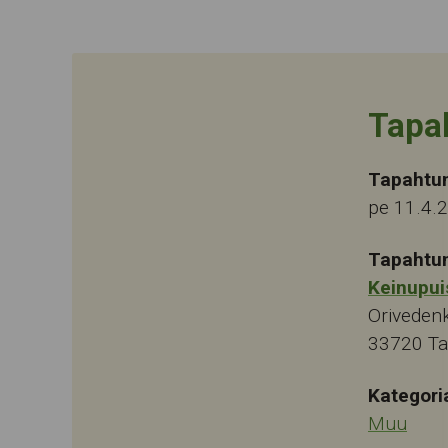
Tapa
Tapahtu
pe 11.4.
Tapahtu
Keinupui
Oriveden
33720
T
Kategori
Muu