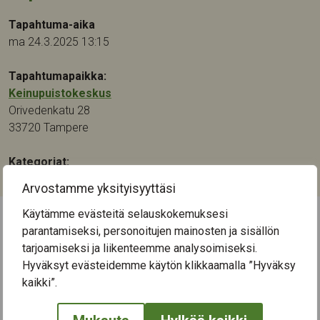
Tapahtuma-aika
ma 24.3.2025 13:15
Tapahtumapaikka:
Keinupuistokeskus
Orivedenkatu 28
33720
Tampere
Kategoriat:
Muu
Arvostamme yksityisyyttäsi
Käytämme evästeitä selauskokemuksesi
parantamiseksi, personoitujen mainosten ja sisällön
← Näytä kaikki tapahtumat
tarjoamiseksi ja liikenteemme analysoimiseksi.
Hyväksyt evästeidemme käytön klikkaamalla ”Hyväksy
kaikki”.