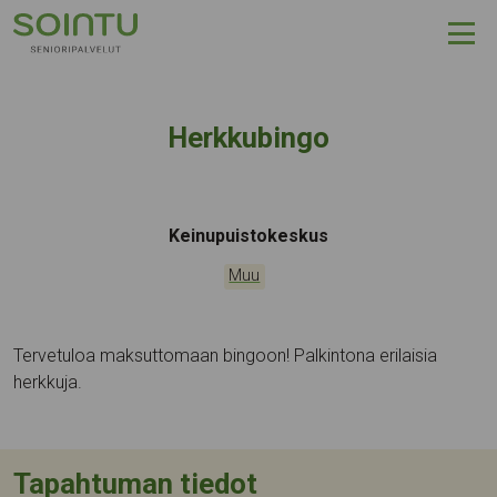
Hyppää sisältöön
Herkkubingo
Tapahtumapaikka:
Keinupuistokeskus
Kategoriat:
Muu
Tervetuloa maksuttomaan bingoon! Palkintona erilaisia
herkkuja.
Tapahtuman tiedot