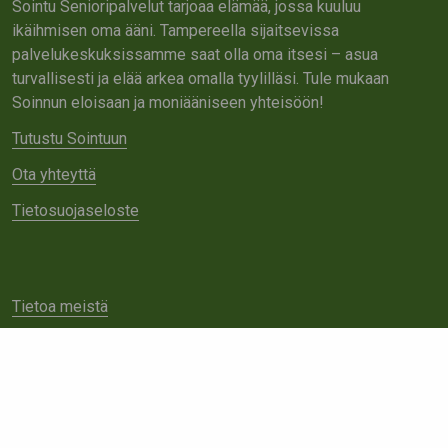
Sointu Senioripalvelut tarjoaa elämää, jossa kuuluu
ikäihmisen oma ääni. Tampereella sijaitsevissa
palvelukeskuksissamme saat olla oma itsesi – asua
turvallisesti ja elää arkea omalla tyylilläsi. Tule mukaan
Soinnun eloisaan ja moniääniseen yhteisöön!
Tutustu Sointuun
Ota yhteyttä
Tietosuojaseloste
Tietoa meistä
Avoimet työpaikat
Yhteistyö
Ota yhteyttä