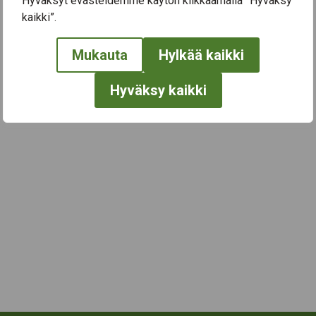
Hyväksyt evästeidemme käytön klikkaamalla ”Hyväksy
kaikki”.
← Näytä kaikki tapahtumat
Mukauta
Hylkää kaikki
Hyväksy kaikki