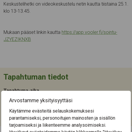
Keskustelihetki on videokeskustelu netin kautta tiistaina 25.1.
klo 13-13.45.
Mukaan pääset linkin kautta
https://app.vooler.fi/sointu-
JZYEZIKNXB
Tapahtuman tiedot
Tapahtuma-aika
ti 25.1.2022 13:00
Arvostamme yksityisyyttäsi
Käytämme evästeitä selauskokemuksesi
Kategoriat:
parantamiseksi, personoitujen mainosten ja sisällön
Etäyhteys
,
Muu
,
Ohjaus ja neuvonta
tarjoamiseksi ja liikenteemme analysoimiseksi.