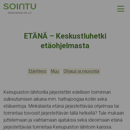
Hyppää sisältöön
ETÄNÄ – Keskustluhetki
etäohjelmasta
Kategoriat:
,
,
Tapahtumapaikka:
Etäyhteys
Muu
Ohjaus ja neuvonta
Keinupuiston lähitorilla järjestettiin edellisen toiminnan
sulkeutumisen aikana mm. hathajoogaa kotiin sekä
etäluentoja. Minkälaista etänä järjestettävää ohjelmaa tai
toimintaa toivoisit järjestettävän tällä hetkellä? Tule mukaan
juttelemaan ja vaihtamaan ajatuksia sekä ideoimaan etänä
järjestettävää toimintaa Keinupuiston lähitorin kanssa.