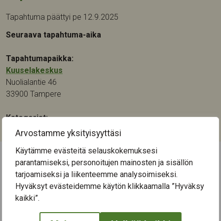
Tapahtuma päättyi pe 12.9.2025
Seuraava tapahtuma-aika
Tapahtumapaikka:
Kuuselakeskus
Nuolialantie 46
33900
Tampere
Kategoriat:
Kulttuuri
Arvostamme yksityisyyttäsi
Käytämme evästeitä selauskokemuksesi
parantamiseksi, personoitujen mainosten ja sisällön
← Näytä kaikki tapahtumat
tarjoamiseksi ja liikenteemme analysoimiseksi.
Hyväksyt evästeidemme käytön klikkaamalla ”Hyväksy
kaikki”.