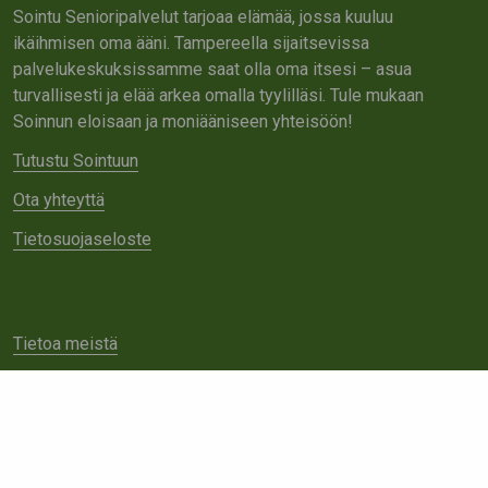
Sointu Senioripalvelut tarjoaa elämää, jossa kuuluu
ikäihmisen oma ääni. Tampereella sijaitsevissa
palvelukeskuksissamme saat olla oma itsesi – asua
turvallisesti ja elää arkea omalla tyylilläsi. Tule mukaan
Soinnun eloisaan ja moniääniseen yhteisöön!
Tutustu Sointuun
Ota yhteyttä
Tietosuojaseloste
Tietoa meistä
Avoimet työpaikat
Yhteistyö
Ota yhteyttä