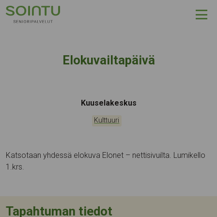
Hyppää sisältöön
Elokuvailtapäivä
Tapahtumapaikka:
Kuuselakeskus
Kategoriat:
Kulttuuri
Katsotaan yhdessä elokuva Elonet – nettisivuilta. Lumikello
1.krs.
Tapahtuman tiedot