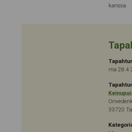
kanssa.
Tapa
Tapahtu
ma 28.4.
Tapahtu
Keinupui
Oriveden
33720
T
Kategori