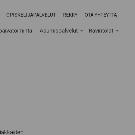
OPISKELIJAPALVELUT
REKRY
OTA YHTEYTTÄ
 päivätoiminta
Asumispalvelut
Ravintolat
iakkaiden