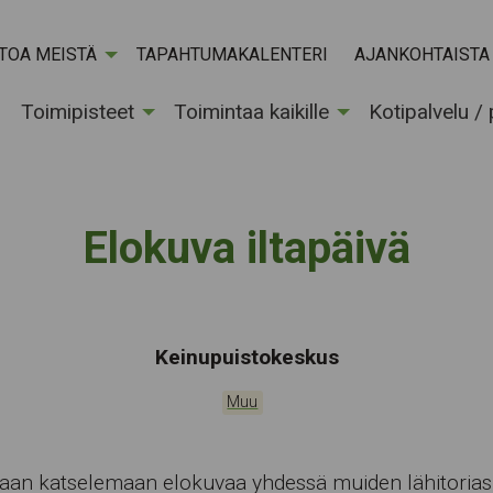
ETOA MEISTÄ
TAPAHTUMAKALENTERI
AJANKOHTAISTA
Toimipisteet
Toimintaa kaikille
Kotipalvelu /
Elokuva iltapäivä
Tapahtumapaikka:
Keinupuistokeskus
Kategoriat:
Muu
aan katselemaan elokuvaa yhdessä muiden lähitorias