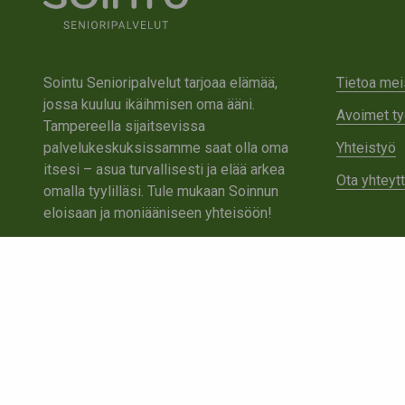
Sointu Senioripalvelut tarjoaa elämää,
Tietoa mei
jossa kuuluu ikäihmisen oma ääni.
Avoimet ty
Tampereella sijaitsevissa
palvelukeskuksissamme saat olla oma
Yhteistyö
itsesi – asua turvallisesti ja elää arkea
Ota yhteyt
omalla tyylilläsi. Tule mukaan Soinnun
eloisaan ja moniääniseen yhteisöön!
Tutustu Sointuun
Ota yhteyttä
Tietosuojaseloste