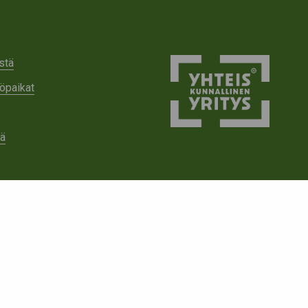
stä
öpaikat
tä