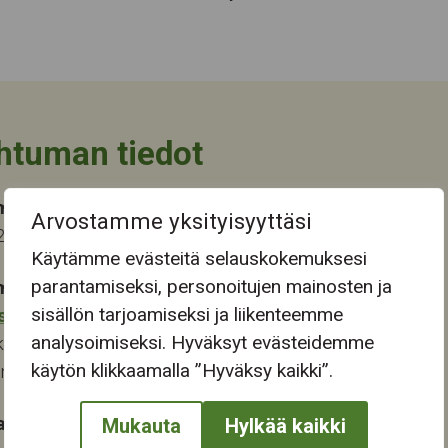
htuman tiedot
ma-aika
Arvostamme yksityisyyttäsi
2025 15:00
Käytämme evästeitä selauskokemuksesi
parantamiseksi, personoitujen mainosten ja
mapaikka:
sisällön tarjoamiseksi ja liikenteemme
stokeskus
analysoimiseksi. Hyväksyt evästeidemme
katu 28
käytön klikkaamalla ”Hyväksy kaikki”.
ampere
at:
Mukauta
Hylkää kaikki