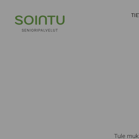
Hyppää sisältöön
TI
Tule muk