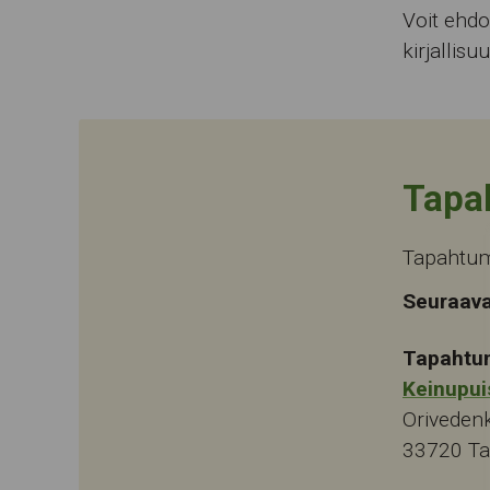
Voit ehdot
kirjallis
Tapa
Tapahtum
Seuraava
Tapahtu
Keinupui
Oriveden
33720
T