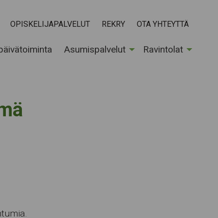
OPISKELIJAPALVELUT
REKRY
OTA YHTEYTTÄ
 päivätoiminta
Asumispalvelut
Ravintolat
hmä
tumia.