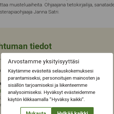
taa muisteluaiheita. Ohjaajana tietokirjailija, sanataide
uusterapiaohjaaja Janna Satri.
htuman tiedot
a päättyi pe 19.9.2025
Arvostamme yksityisyyttäsi
 tapahtuma-aika
Käytämme evästeitä selauskokemuksesi
parantamiseksi, personoitujen mainosten ja
mapaikka:
sisällön tarjoamiseksi ja liikenteemme
stokeskus
analysoimiseksi. Hyväksyt evästeidemme
katu 28
käytön klikkaamalla ”Hyväksy kaikki”.
ampere
Mukauta
Hylkää kaikki