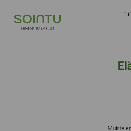
Hyppää sisältöön
TI
El
Muistele