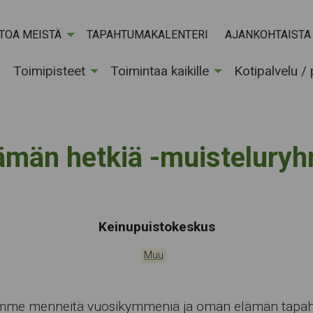
ETOA MEISTÄ
TAPAHTUMAKALENTERI
AJANKOHTAISTA
Toimipisteet
Toimintaa kaikille
Kotipalvelu /
ämän hetkiä -muistelury
Tapahtumapaikka:
Keinupuistokeskus
Kategoriat:
Muu
mme menneitä vuosikymmeniä ja oman elämän tapah