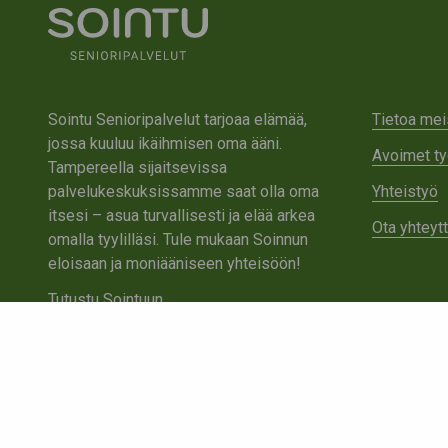
Sointu Senioripalvelut tarjoaa elämää,
Tietoa mei
jossa kuuluu ikäihmisen oma ääni.
Avoimet ty
Tampereella sijaitsevissa
palvelukeskuksissamme saat olla oma
Yhteistyö
itsesi – asua turvallisesti ja elää arkea
Ota yhteyt
omalla tyylilläsi. Tule mukaan Soinnun
eloisaan ja moniääniseen yhteisöön!
Tutustu Sointuun
Ota yhteyttä
Tietosuojaseloste