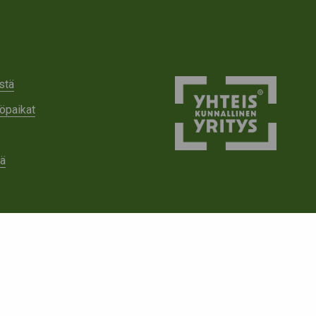
stä
öpaikat
tä