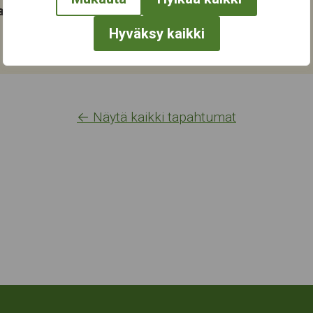
at:
Hyväksy kaikki
← Näytä kaikki tapahtumat