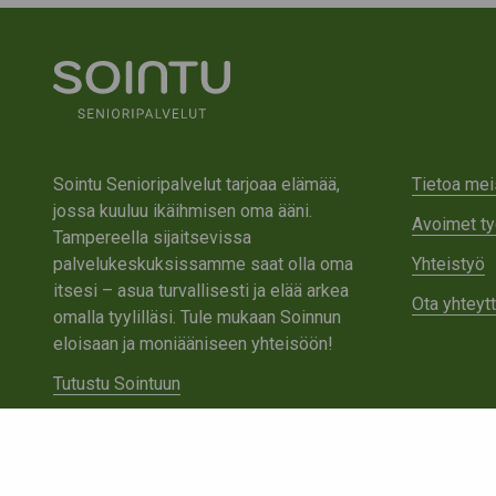
Sointu Senioripalvelut tarjoaa elämää,
Tietoa mei
jossa kuuluu ikäihmisen oma ääni.
Avoimet ty
Tampereella sijaitsevissa
palvelukeskuksissamme saat olla oma
Yhteistyö
itsesi – asua turvallisesti ja elää arkea
Ota yhteyt
omalla tyylilläsi. Tule mukaan Soinnun
eloisaan ja moniääniseen yhteisöön!
Tutustu Sointuun
Ota yhteyttä
Tietosuojaseloste