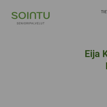
Hyppää sisältöön
TI
Eija 