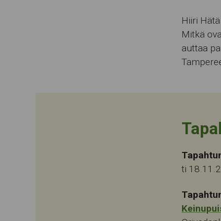
Hiiri Hät
Mitkä ova
auttaa pa
Tamperee
Tapa
Tapahtu
ti 18.11.
Tapahtu
Keinupui