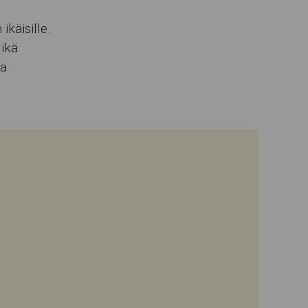
ikäisille.
Mikä
aa