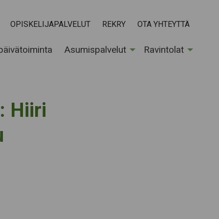
OPISKELIJAPALVELUT
REKRY
OTA YHTEYTTÄ
 päivätoiminta
Asumispalvelut
Ravintolat
 Hiiri
u