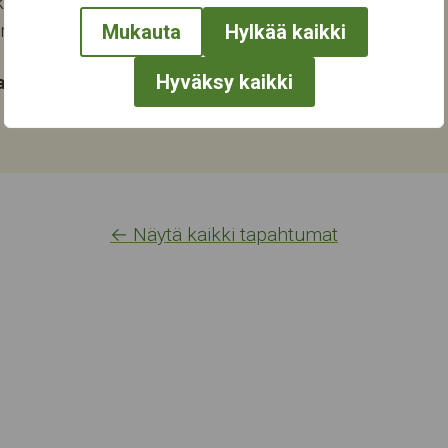
katu 28
ampere
Mukauta
Hylkää kaikki
Hyväksy kaikki
at:
← Näytä kaikki tapahtumat