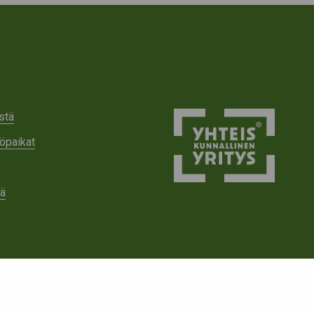
stä
öpaikat
tä