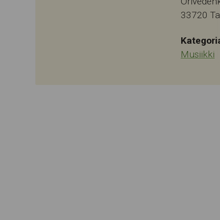
Oriveden
33720
T
Kategori
Musiikki