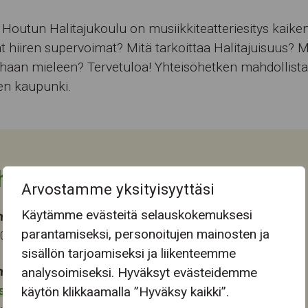
ä Houtun Halitajukoulu on musiikkiteatteriesitys kaiken 
t hiiren supervoimat? Mitä tarkoittaa Halitajuisuus? 
haan mieleen? Tervetuloa! Yhteisöhetken mahdollist
n kaupunki.
htuman tiedot
Arvostamme yksityisyyttäsi
Käytämme evästeitä selauskokemuksesi
ma-aika
parantamiseksi, personoitujen mainosten ja
2025 10:00
sisällön tarjoamiseksi ja liikenteemme
mapaikka:
analysoimiseksi. Hyväksyt evästeidemme
stokeskus
käytön klikkaamalla ”Hyväksy kaikki”.