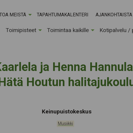
ETOA MEISTÄ
TAPAHTUMAKALENTERI
AJANKOHTAISTA
Toimipisteet
Toimintaa kaikille
Kotipalvelu /
Kaarlela ja Henna Hannula:
Hätä Houtun halitajukoul
Tapahtumapaikka:
Keinupuistokeskus
Kategoriat:
Musiikki