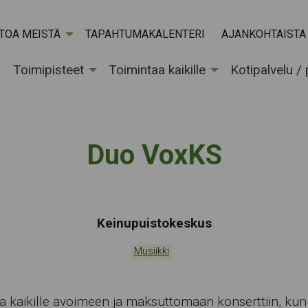
ETOA MEISTÄ
TAPAHTUMAKALENTERI
AJANKOHTAISTA
Toimipisteet
Toimintaa kaikille
Kotipalvelu /
Duo VoxKS
Tapahtumapaikka:
Keinupuistokeskus
Kategoriat:
Musiikki
a kaikille avoimeen ja maksuttomaan konserttiin, kun