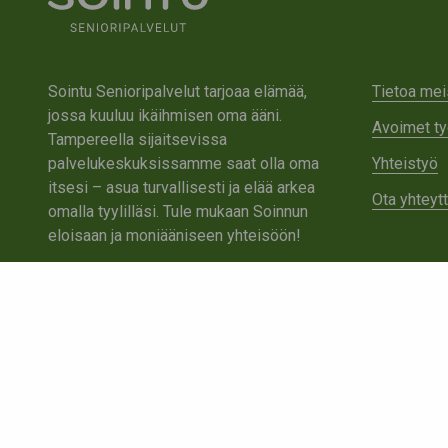
Sointu Senioripalvelut tarjoaa elämää,
Tietoa mei
jossa kuuluu ikäihmisen oma ääni.
Avoimet ty
Tampereella sijaitsevissa
palvelukeskuksissamme saat olla oma
Yhteistyö
itsesi – asua turvallisesti ja elää arkea
Ota yhteyt
omalla tyylilläsi. Tule mukaan Soinnun
eloisaan ja moniääniseen yhteisöön!
Tutustu Sointuun
Ota yhteyttä
Tietosuojaseloste