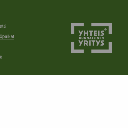
stä
öpaikat
tä