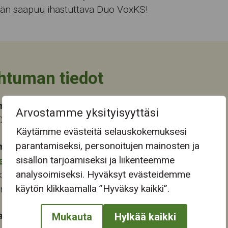
ään saapuu ihastuttava Duo VoxKS!
htuman tiedot
ma-aika
Arvostamme yksityisyyttäsi
2026 13:00
Käytämme evästeitä selauskokemuksesi
parantamiseksi, personoitujen mainosten ja
mapaikka:
sisällön tarjoamiseksi ja liikenteemme
stokeskus
analysoimiseksi. Hyväksyt evästeidemme
katu 28
käytön klikkaamalla ”Hyväksy kaikki”.
ampere
at:
Mukauta
Hylkää kaikki