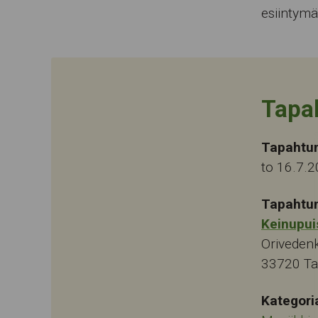
esiintym
Tapa
Tapahtu
to 16.7.
Tapahtu
Keinupui
Oriveden
33720
T
Kategori