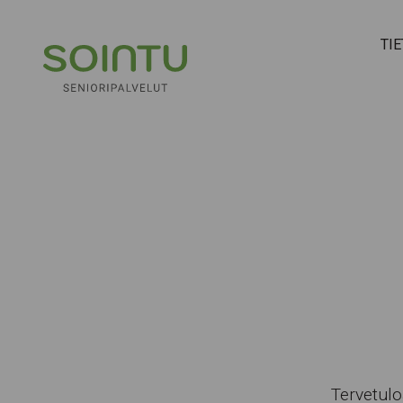
Hyppää sisältöön
TI
Tervetulo