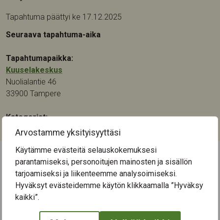
Tapahtuma päättyi ke 17.12.2025
Seuraava tapahtuma-aika
Tapahtumapaikka:
Kuuselakeskus
Nuolialantie 46
33900
Tampere
Kategoriat:
Kulttuuri
,
Musiikki
Arvostamme yksityisyyttäsi
Käytämme evästeitä selauskokemuksesi
parantamiseksi, personoitujen mainosten ja sisällön
← Näytä kaikki tapahtumat
tarjoamiseksi ja liikenteemme analysoimiseksi.
Hyväksyt evästeidemme käytön klikkaamalla ”Hyväksy
kaikki”.