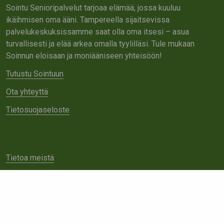
Sointu Senioripalvelut tarjoaa elämää, jossa kuuluu
ikäihmisen oma ääni. Tampereella sijaitsevissa
palvelukeskuksissamme saat olla oma itsesi – asua
turvallisesti ja elää arkea omalla tyylilläsi. Tule mukaan
Soinnun eloisaan ja moniääniseen yhteisöön!
Tutustu Sointuun
Ota yhteyttä
Tietosuojaseloste
Tietoa meistä
Avoimet työpaikat
Yhteistyö
Ota yhteyttä