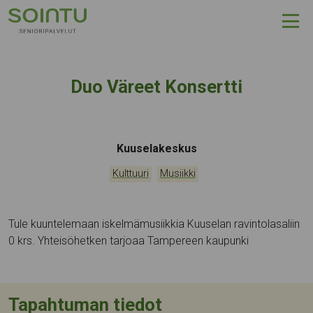
Hyppää sisältöön
Duo Väreet Konsertti
Tapahtumapaikka:
Kuuselakeskus
Kategoriat:
,
Kulttuuri
Musiikki
Tule kuuntelemaan iskelmämusiikkia Kuuselan ravintolasaliin
0 krs. Yhteisöhetken tarjoaa Tampereen kaupunki
Tapahtuman tiedot