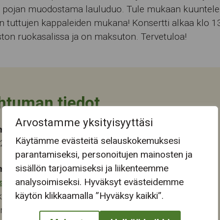
ja pojan muodostama lauluduo. Tule mukaan kuuntel
 tuttujen kappaleiden mukana! Konsertti alkaa klo 1
ton ruokasalissa ja on maksuton. Tervetuloa!
htuman tiedot
Arvostamme yksityisyyttäsi
ma-aika
Käytämme evästeitä selauskokemuksesi
023 13:00
parantamiseksi, personoitujen mainosten ja
sisällön tarjoamiseksi ja liikenteemme
mapaikka:
analysoimiseksi. Hyväksyt evästeidemme
stokeskus
käytön klikkaamalla ”Hyväksy kaikki”.
katu 28
ampere