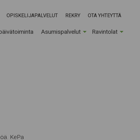
OPISKELIJAPALVELUT
REKRY
OTA YHTEYTTÄ
 päivätoiminta
Asumispalvelut
Ravintolat
söä. KePa