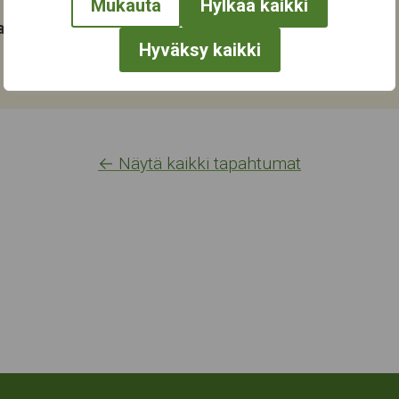
Mukauta
Hylkää kaikki
at:
Hyväksy kaikki
← Näytä kaikki tapahtumat