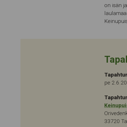
on isän 
laulamaan
Keinupuis
Tapa
Tapahtu
pe 2.6.2
Tapahtu
Keinupui
Oriveden
33720
T