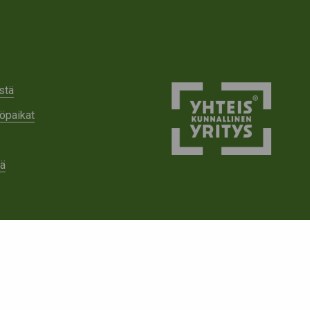
stä
öpaikat
tä