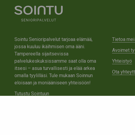
Sointu Senioripalvelut tarjoaa elämää,
Tietoa mei
jossa kuuluu ikäihmisen oma ääni.
Avoimet ty
Tampereella sijaitsevissa
palvelukeskuksissamme saat olla oma
Yhteistyö
itsesi – asua turvallisesti ja elää arkea
Ota yhteyt
omalla tyylilläsi. Tule mukaan Soinnun
eloisaan ja moniääniseen yhteisöön!
Tutustu Sointuun
Ota yhteyttä
Tietosuojaseloste