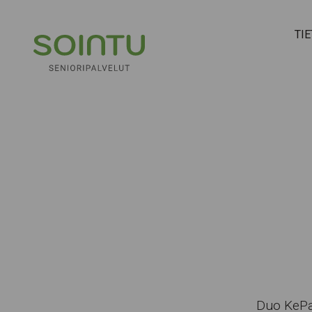
Hyppää sisältöön
TI
Duo KePa 